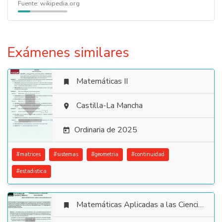
Fuente:
wikipedia.org
Exámenes similares
Matemáticas II


Castilla-La Mancha

Ordinaria de 2025

#
matrices
#
sistemas
#
geometria
#
continuidad
#
estadistica
Matemáticas Aplicadas a las Ciencias Sociales
