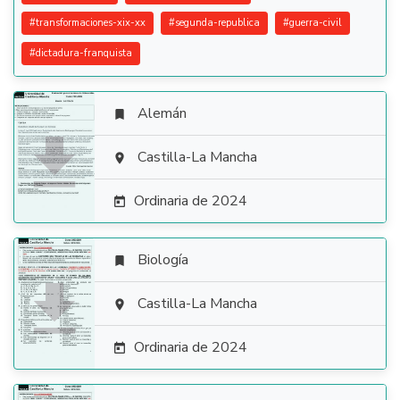
#
transformaciones-xix-xx
#
segunda-republica
#
guerra-civil
#
dictadura-franquista
Alemán


Castilla-La Mancha

Ordinaria de 2024

Biología


Castilla-La Mancha

Ordinaria de 2024
