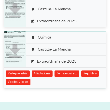

Castilla-La Mancha

Extraordinaria de 2025

Química


Castilla-La Mancha

Extraordinaria de 2025

#
estequiometria
#
disoluciones
#
enlace-quimico
#
equilibrio
#
acidos-y-bases