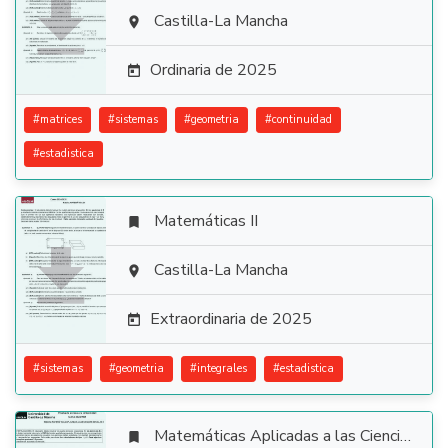

Castilla-La Mancha

Ordinaria de 2025

#
matrices
#
sistemas
#
geometria
#
continuidad
#
estadistica
Matemáticas II


Castilla-La Mancha

Extraordinaria de 2025

#
sistemas
#
geometria
#
integrales
#
estadistica
Matemáticas Aplicadas a las Ciencias Sociales
