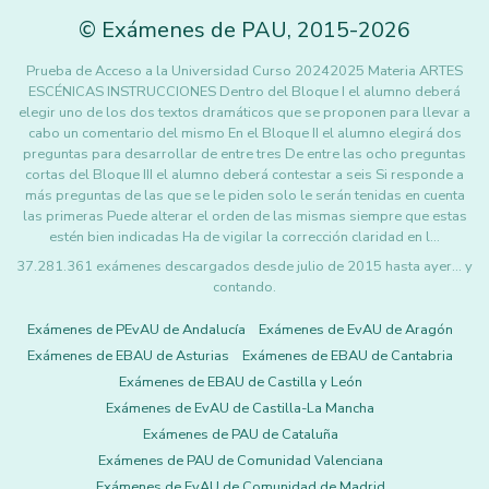
©
Exámenes de PAU
,
2015
-2026
Prueba de Acceso a la Universidad Curso 20242025 Materia ARTES
ESCÉNICAS INSTRUCCIONES Dentro del Bloque I el alumno deberá
elegir uno de los dos textos dramáticos que se proponen para llevar a
cabo un comentario del mismo En el Bloque II el alumno elegirá dos
preguntas para desarrollar de entre tres De entre las ocho preguntas
cortas del Bloque III el alumno deberá contestar a seis Si responde a
más preguntas de las que se le piden solo le serán tenidas en cuenta
las primeras Puede alterar el orden de las mismas siempre que estas
estén bien indicadas Ha de vigilar la corrección claridad en l…
37.281.361 exámenes descargados desde julio de 2015 hasta ayer... y
contando.
Exámenes de PEvAU de Andalucía
Exámenes de EvAU de Aragón
Exámenes de EBAU de Asturias
Exámenes de EBAU de Cantabria
Exámenes de EBAU de Castilla y León
Exámenes de EvAU de Castilla-La Mancha
Exámenes de PAU de Cataluña
Exámenes de PAU de Comunidad Valenciana
Exámenes de EvAU de Comunidad de Madrid