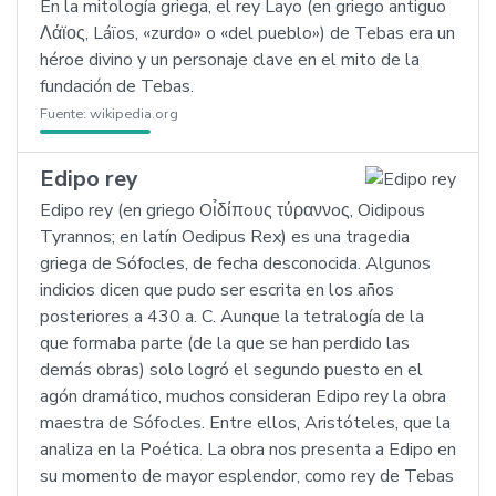
En la mitología griega, el rey Layo (en griego antiguo
Λάϊος, Láïos, «zurdo» o «del pueblo») de Tebas era un
héroe divino y un personaje clave en el mito de la
fundación de Tebas.
Fuente:
wikipedia.org
Edipo rey
Edipo rey (en griego Oι̉δίπoυς τύραννoς, Oidipous
Tyrannos; en latín Oedipus Rex) es una tragedia
griega de Sófocles, de fecha desconocida. Algunos
indicios dicen que pudo ser escrita en los años
posteriores a 430 a. C. Aunque la tetralogía de la
que formaba parte (de la que se han perdido las
demás obras) solo logró el segundo puesto en el
agón dramático, muchos consideran Edipo rey la obra
maestra de Sófocles. Entre ellos, Aristóteles, que la
analiza en la Poética. La obra nos presenta a Edipo en
su momento de mayor esplendor, como rey de Tebas