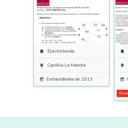
Electrotecnia


Castilla-La Mancha


Extraordinaria de 2013


#
nove