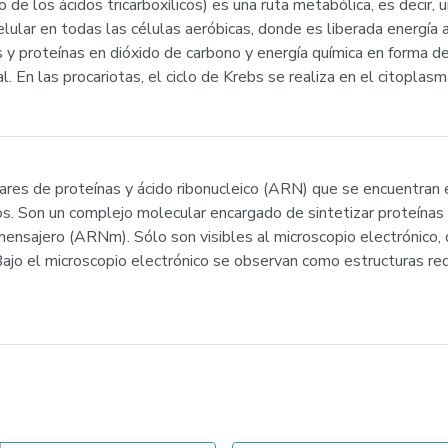
clo de los ácidos tricarboxílicos) es una ruta metabólica, es decir
celular en todas las células aeróbicas, donde es liberada energía
 y proteínas en dióxido de carbono y energía química en forma d
l. En las procariotas, el ciclo de Krebs se realiza en el citoplasm
s de proteínas y ácido ribonucleico (ARN) que se encuentran en
s. Son un complejo molecular encargado de sintetizar proteínas a
ensajero (ARNm). Sólo son visibles al microscopio electrónico,
 Bajo el microscopio electrónico se observan como estructuras re