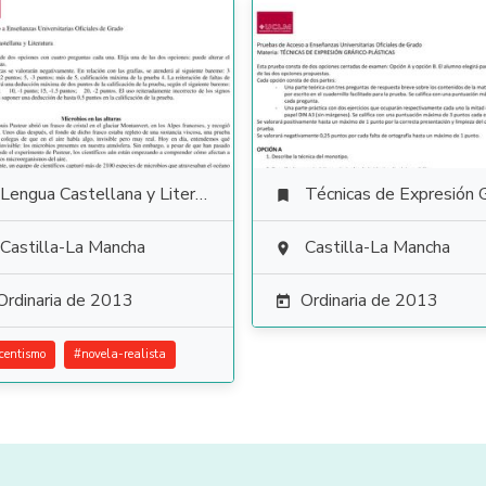
Lengua Castellana y Literatura
Técnicas de Expresión Gráfico Plás

Castilla-La Mancha
Castilla-La Mancha

Ordinaria de 2013
Ordinaria de 2013

centismo
#
novela-realista