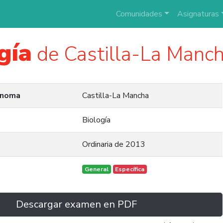
Comunidades
Asignaturas
gía
de Castilla-La Manc
ónoma
Castilla-La Mancha
Biología
Ordinaria de 2013
General
Específica
Descargar examen en PDF