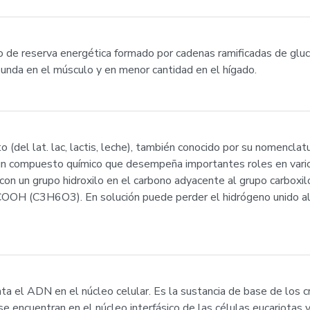
do de reserva energética formado por cadenas ramificadas de gluc
bunda en el músculo y en menor cantidad en el hígado.
to (del lat. lac, lactis, leche), también conocido por su nomenclatu
s un compuesto químico que desempeña importantes roles en vari
, con un grupo hidroxilo en el carbono adyacente al grupo carboxilo
OH (C3H6O3). En solución puede perder el hidrógeno unido al g
nta el ADN en el núcleo celular. Es la sustancia de base de los
e encuentran en el núcleo interfásico de las células eucariotas