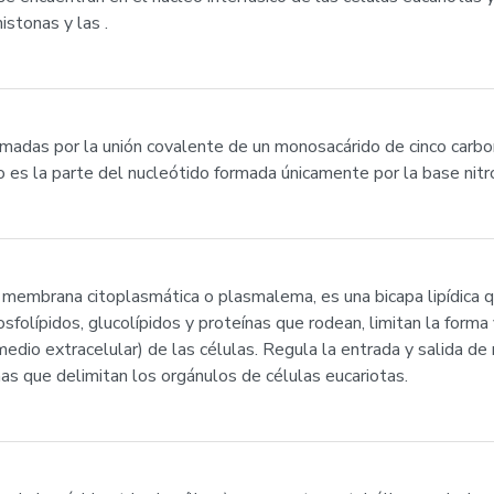
istonas y las .
rmadas por la unión covalente de un monosacárido de cinco carbo
o es la parte del nucleótido formada únicamente por la base nit
embrana citoplasmática o plasmalema, es una bicapa lipídica qu
folípidos, glucolípidos y proteínas que rodean, limitan la forma 
r (medio extracelular) de las células. Regula la entrada y salida 
as que delimitan los orgánulos de células eucariotas.