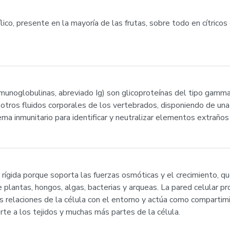
xílico, presente en la mayoría de las frutas, sobre todo en cítricos
munoglobulinas, abreviado Ig) son glicoproteínas del tipo gamm
 otros fluidos corporales de los vertebrados, disponiendo de un
ma inmunitario para identificar y neutralizar elementos extraños 
 rígida porque soporta las fuerzas osmóticas y el crecimiento, que
plantas, hongos, algas, bacterias y arqueas. La pared celular pro
s relaciones de la célula con el entorno y actúa como compartim
rte a los tejidos y muchas más partes de la célula.