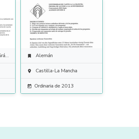
tica
Alemán

Castilla-La Mancha

Ordinaria de 2013
