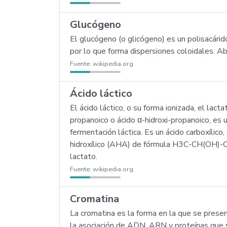
Glucógeno
El glucógeno (o glicógeno) es un polisacári
por lo que forma dispersiones coloidales. A
Fuente:
wikipedia.org
Ácido láctico
El ácido láctico, o su forma ionizada, el lacta
propanoico o ácido α-hidroxi-propanoico, e
fermentación láctica. Es un ácido carboxílico
hidroxílico (AHA) de fórmula H3C-CH(OH)-CO
lactato.
Fuente:
wikipedia.org
Cromatina
La cromatina es la forma en la que se prese
la asociación de ADN, ARN y proteínas que s