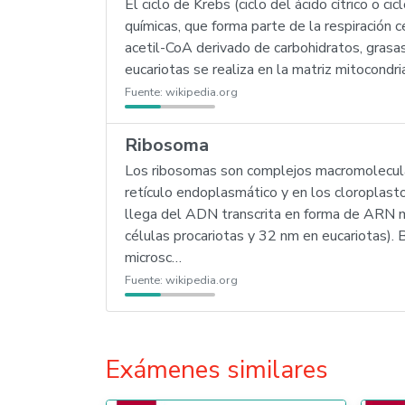
El ciclo de Krebs (ciclo del ácido cítrico o ci
químicas, que forma parte de la respiración 
acetil-CoA derivado de carbohidratos, grasas
eucariotas se realiza en la matriz mitocondria
Fuente:
wikipedia.org
Ribosoma
Los ribosomas son complejos macromoleculare
retículo endoplasmático y en los cloroplasto
llega del ADN transcrita en forma de ARN m
células procariotas y 32 nm en eucariotas).
microsc…
Fuente:
wikipedia.org
Exámenes similares