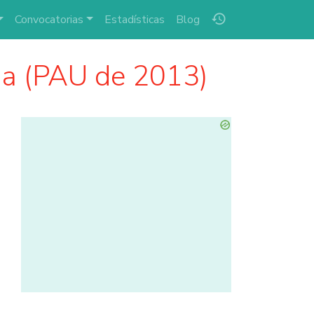
history
Convocatorias
Estadísticas
Blog
ha (PAU de 2013)