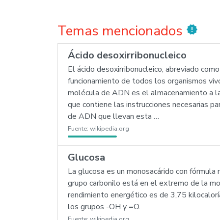
Temas mencionados
new_releases
Ácido desoxirribonucleico
El ácido desoxirribonucleico, abreviado como
funcionamiento de todos los organismos vivos
molécula de ADN es el almacenamiento a lar
que contiene las instrucciones necesarias p
de ADN que llevan esta …
Fuente:
wikipedia.org
Glucosa
La glucosa es un monosacárido con fórmula m
grupo carbonilo está en el extremo de la mol
rendimiento energético es de 3,75 kilocalorí
los grupos -OH y =O.
Fuente:
wikipedia.org