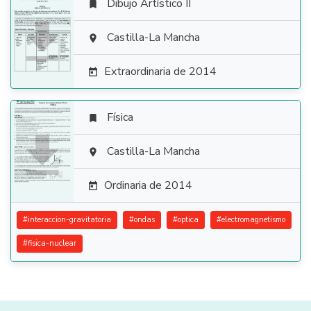
Dibujo Artístico II


Castilla-La Mancha

Extraordinaria de 2014

Física


Castilla-La Mancha

Ordinaria de 2014

#
interaccion-gravitatoria
#
ondas
#
optica
#
electromagnetismo
#
fisica-nuclear