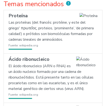
Temas mencionados
new_releases
Proteína
Las proteínas (del francés: protéine, y este del
griego' πρωτεῖος, proteios, ‘prominente’, ‘de primera
calidad’) o prótidos son biomoléculas formadas por
cadenas lineales de aminoácidos.
Fuente:
wikipedia.org
Ácido ribonucleico
El ácido ribonucleico (ARN o RNA) es
un ácido nucleico formado por una cadena de
ribonucleótidos. Está presente tanto en las células
procariotas como en las eucariotas, y es el único
material genético de ciertos virus (virus ARN).
Fuente:
wikipedia.org