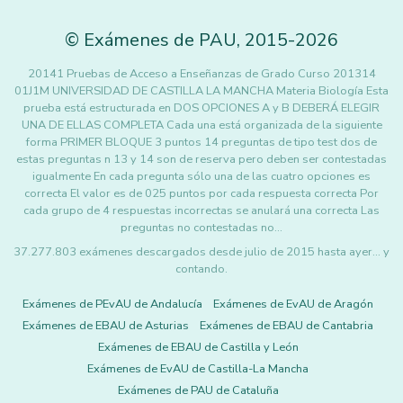
©
Exámenes de PAU
,
2015
-2026
20141 Pruebas de Acceso a Enseñanzas de Grado Curso 201314
01J1M UNIVERSIDAD DE CASTILLA LA MANCHA Materia Biología Esta
prueba está estructurada en DOS OPCIONES A y B DEBERÁ ELEGIR
UNA DE ELLAS COMPLETA Cada una está organizada de la siguiente
forma PRIMER BLOQUE 3 puntos 14 preguntas de tipo test dos de
estas preguntas n 13 y 14 son de reserva pero deben ser contestadas
igualmente En cada pregunta sólo una de las cuatro opciones es
correcta El valor es de 025 puntos por cada respuesta correcta Por
cada grupo de 4 respuestas incorrectas se anulará una correcta Las
preguntas no contestadas no…
37.277.803 exámenes descargados desde julio de 2015 hasta ayer... y
contando.
Exámenes de PEvAU de Andalucía
Exámenes de EvAU de Aragón
Exámenes de EBAU de Asturias
Exámenes de EBAU de Cantabria
Exámenes de EBAU de Castilla y León
Exámenes de EvAU de Castilla-La Mancha
Exámenes de PAU de Cataluña