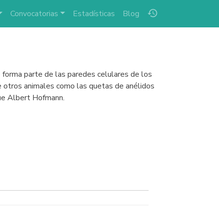
history
Convocatorias
Estadísticas
Blog
ue forma parte de las paredes celulares de los
e otros animales como las quetas de anélidos
fue Albert Hofmann.