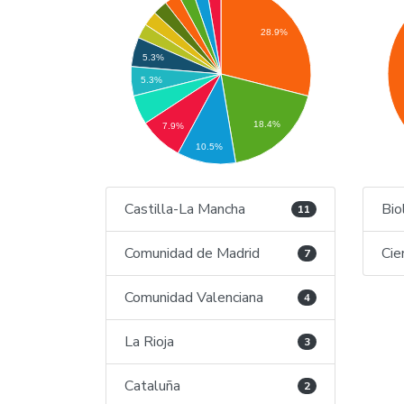
28.9%
5.3%
5.3%
18.4%
7.9%
10.5%
Castilla-La Mancha
Bio
11
Comunidad de Madrid
Cie
7
Comunidad Valenciana
4
La Rioja
3
Cataluña
2