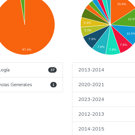
15.8%
10.5
5.3%
5.3%
10.5
7.9%
7.9%
7.9%
97.4%
7.9%
logía
2013-2014
37
ncias Generales
2020-2021
1
2023-2024
2012-2013
2014-2015