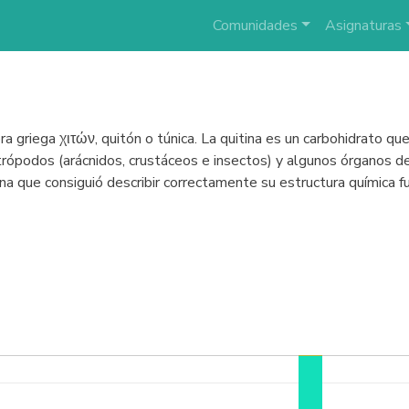
Comunidades
Asignaturas
bra griega χιτών, quitón o túnica. La quitina es un carbohidrato q
trópodos (arácnidos, crustáceos e insectos) y algunos órganos d
sona que consiguió describir correctamente su estructura química 