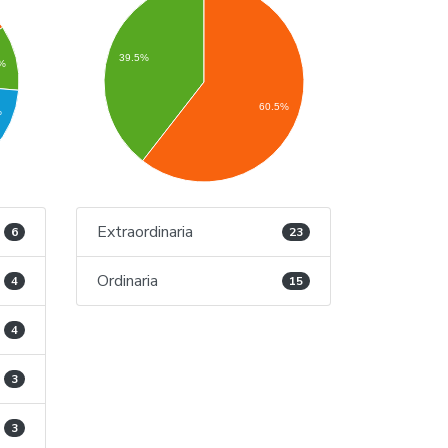
39.5%
%
60.5%
%
Extraordinaria
6
23
Ordinaria
4
15
4
3
3