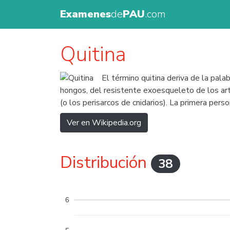
Examenes
de
PAU
.com
Quitina
El término quitina deriva de la pala
hongos, del resistente exoesqueleto de los ar
(o los perisarcos de cnidarios). La primera per
Ver en Wikipedia.org
Distribución
38
6