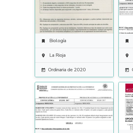
Biología


La Rioja


Ordinaria de 2020

