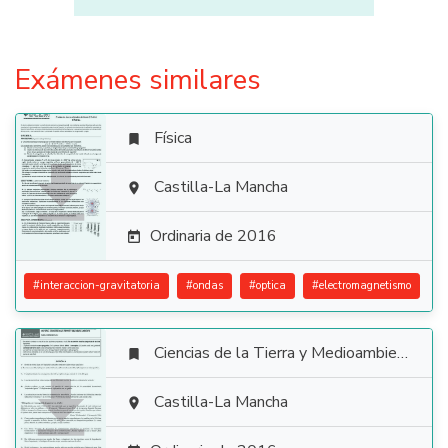
Exámenes similares
Física


Castilla-La Mancha

Ordinaria de 2016

#
interaccion-gravitatoria
#
ondas
#
optica
#
electromagnetismo
Ciencias de la Tierra y Medioambientales


Castilla-La Mancha
