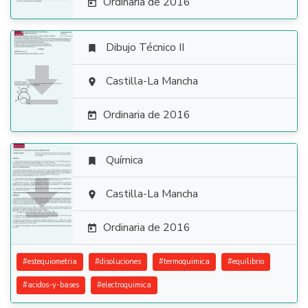
Ordinaria de 2016

Dibujo Técnico II


Castilla-La Mancha

Ordinaria de 2016

Química


Castilla-La Mancha

Ordinaria de 2016

#
estequiometria
#
disoluciones
#
termoquimica
#
equilibrio
#
acidos-y-bases
#
electroquimica