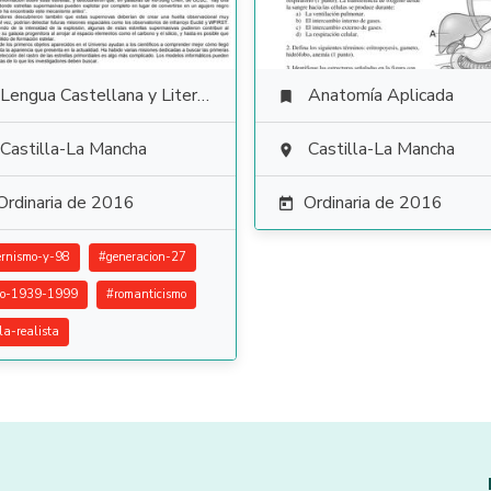
Lengua Castellana y Literatura
Anatomía Aplicada

Castilla-La Mancha
Castilla-La Mancha

Ordinaria de 2016
Ordinaria de 2016

rnismo-y-98
#
generacion-27
ro-1939-1999
#
romanticismo
la-realista