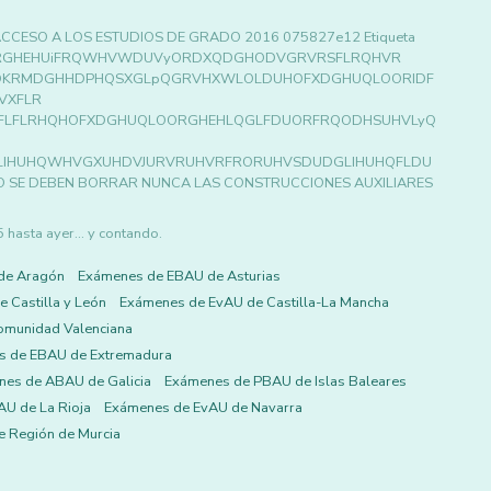
CCESO A LOS ESTUDIOS DE GRADO 2016 075827e12 Etiqueta
ODOXPQRGHEHUiFRQWHVWDUVyORDXQDGHODVGRVRSFLRQHVR
DKRMDGHHDPHQSXGLpQGRVHXWLOLDUHOFXDGHUQLOORIDF
VXFLR
FLFLRHQHOFXDGHUQLOORGHEHLQGLFDUORFRQODHSUHVLyQ
LIHUHQWHVGXUHDVJURVRUHVRFRORUHVSDUDGLIHUHQFLDU
 DEBEN BORRAR NUNCA LAS CONSTRUCCIONES AUXILIARES
asta ayer... y contando.
de Aragón
Exámenes de EBAU de Asturias
 Castilla y León
Exámenes de EvAU de Castilla-La Mancha
omunidad Valenciana
s de EBAU de Extremadura
es de ABAU de Galicia
Exámenes de PBAU de Islas Baleares
U de La Rioja
Exámenes de EvAU de Navarra
 Región de Murcia