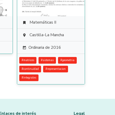
Matemáticas II

Castilla-La Mancha

Ordinaria de 2016

#
matrices
#
sistemas
#
geometria
#
continuidad
#
representacion
#
integrales
Enlaces de interés
Legal