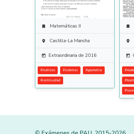
Matemáticas II


Castilla-La Mancha


Extraordinaria de 2016


#
matrices
#
sistemas
#
geometria
#
mode
#
continuidad
#
teat
#
nove
©
Exámenes de PAU
,
2015
-2026