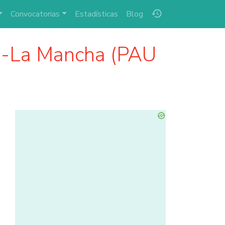
history
Convocatorias
Estadísticas
Blog
a-La Mancha (PAU