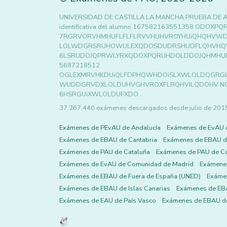
UNIVERSIDAD DE CASTILLA LA MANCHA PRUEBA DE A
identificativa del alumno 167582163551358 
7RGRVORVHMHUFLFLFLRVVHUHVROYHUiQHQHVW
LOLWDGRSRUHOWULEXQDOSDUDRSHUDFLQHVHQ
6LSRUDOJQPRWLYRXQDOXPQRUHDOLDDOJQHMHU
5687218512
OGLEXMRVHKDUiQLFDPHQWHDOiSLXWLOLDQGRG
WUDDGRVDXLOLDUHVGHVROXFLRQHVILQDOHV NO SE
6HSRGUiXWLOLDUFXDO…
37.267.440 exámenes descargados desde julio de 2015 h
Exámenes de PEvAU de Andalucía
Exámenes de EvAU 
Exámenes de EBAU de Cantabria
Exámenes de EBAU de
Exámenes de PAU de Cataluña
Exámenes de PAU de C
Exámenes de EvAU de Comunidad de Madrid
Exámene
Exámenes de EBAU de Fuera de España (UNED)
Exámen
Exámenes de EBAU de Islas Canarias
Exámenes de EBA
Exámenes de EAU de País Vasco
Exámenes de EBAU de