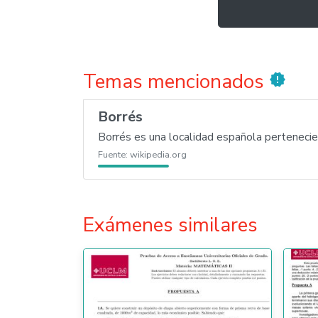
Temas mencionados
new_releases
Borrés
Borrés es una localidad española pertenecien
Fuente:
wikipedia.org
Exámenes similares