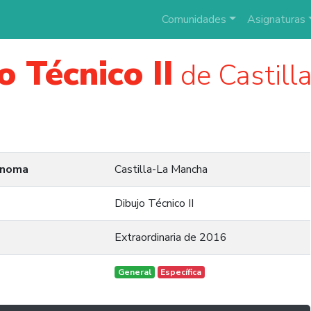
Comunidades
Asignaturas
o Técnico II
de Castill
ónoma
Castilla-La Mancha
Dibujo Técnico II
Extraordinaria de 2016
General
Específica