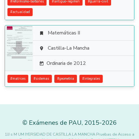
#
reformismo-borbones
#
antiguo-regimen
#
guerra-civil
#
actualidad
Matemáticas II


Castilla-La Mancha

Ordinaria de 2012

#
matrices
#
sistemas
#
geometria
#
integrales
©
Exámenes de PAU
,
2015
-2026
1JJ s M UM IYERSIDAD DE CASTILLA LA MANCHA Pruebas de Acceso a