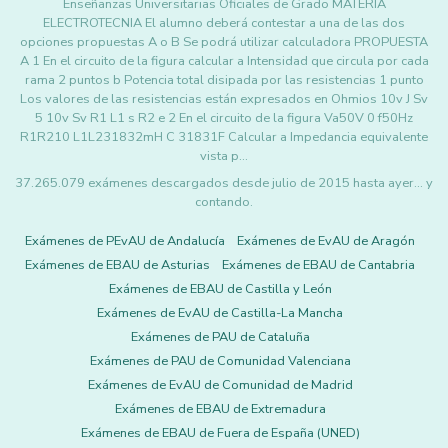
Enseñanzas Universitarias Oficiales de Grado MATERIA
ELECTROTECNIA El alumno deberá contestar a una de las dos
opciones propuestas A o B Se podrá utilizar calculadora PROPUESTA
A 1 En el circuito de la figura calcular a Intensidad que circula por cada
rama 2 puntos b Potencia total disipada por las resistencias 1 punto
Los valores de las resistencias están expresados en Ohmios 10v J Sv
5 10v Sv R1 L1 s R2 e 2 En el circuito de la figura Va50V 0 f50Hz
R1R210 L1L231832mH C 31831F Calcular a Impedancia equivalente
vista p…
37.265.079 exámenes descargados desde julio de 2015 hasta ayer... y
contando.
Exámenes de PEvAU de Andalucía
Exámenes de EvAU de Aragón
Exámenes de EBAU de Asturias
Exámenes de EBAU de Cantabria
Exámenes de EBAU de Castilla y León
Exámenes de EvAU de Castilla-La Mancha
Exámenes de PAU de Cataluña
Exámenes de PAU de Comunidad Valenciana
Exámenes de EvAU de Comunidad de Madrid
Exámenes de EBAU de Extremadura
Exámenes de EBAU de Fuera de España (UNED)