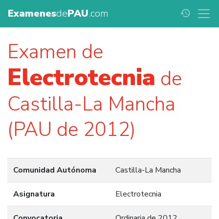
Examenes
de
PAU
.com
history
Examen de
Electrotecnia
de
Castilla-La Mancha
(PAU de 2012)
Comunidad Autónoma
Castilla-La Mancha
Asignatura
Electrotecnia
Convocatoria
Ordinaria de 2012