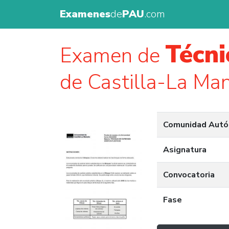
Examenes
de
PAU
.com
Técni
Examen de
de Castilla-La Ma
Comunidad Aut
Asignatura
Convocatoria
Fase