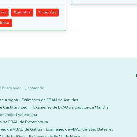
emas
#
geometria
#
integrales
distica
asta ayer... y contando.
de Aragón
Exámenes de EBAU de Asturias
 Castilla y León
Exámenes de EvAU de Castilla-La Mancha
omunidad Valenciana
s de EBAU de Extremadura
es de ABAU de Galicia
Exámenes de PBAU de Islas Baleares
U de La Rioja
Exámenes de EvAU de Navarra