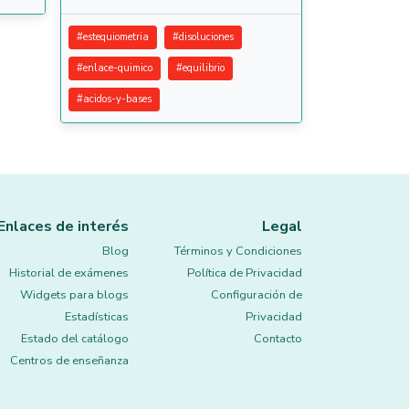
#
estequiometria
#
disoluciones
#
enlace-quimico
#
equilibrio
#
acidos-y-bases
Enlaces de interés
Legal
Blog
Términos y Condiciones
Historial de exámenes
Política de Privacidad
Widgets para blogs
Configuración de
Estadísticas
Privacidad
Estado del catálogo
Contacto
Centros de enseñanza