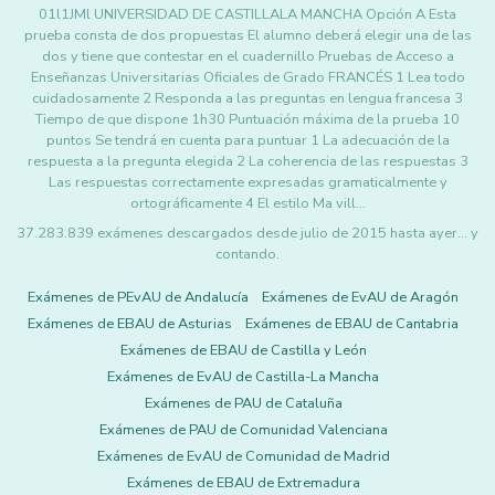
01l1JMl UNIVERSIDAD DE CASTILLALA MANCHA Opción A Esta
prueba consta de dos propuestas El alumno deberá elegir una de las
dos y tiene que contestar en el cuadernillo Pruebas de Acceso a
Enseñanzas Universitarias Oficiales de Grado FRANCÉS 1 Lea todo
cuidadosamente 2 Responda a las preguntas en lengua francesa 3
Tiempo de que dispone 1h30 Puntuación máxima de la prueba 10
puntos Se tendrá en cuenta para puntuar 1 La adecuación de la
respuesta a la pregunta elegida 2 La coherencia de las respuestas 3
Las respuestas correctamente expresadas gramaticalmente y
ortográficamente 4 El estilo Ma vill…
37.283.839 exámenes descargados desde julio de 2015 hasta ayer... y
contando.
Exámenes de PEvAU de Andalucía
Exámenes de EvAU de Aragón
Exámenes de EBAU de Asturias
Exámenes de EBAU de Cantabria
Exámenes de EBAU de Castilla y León
Exámenes de EvAU de Castilla-La Mancha
Exámenes de PAU de Cataluña
Exámenes de PAU de Comunidad Valenciana
Exámenes de EvAU de Comunidad de Madrid
Exámenes de EBAU de Extremadura