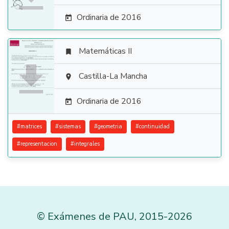
Ordinaria de 2016

Matemáticas II


Castilla-La Mancha

Ordinaria de 2016

#
matrices
#
sistemas
#
geometria
#
continuidad
#
representacion
#
integrales
©
Exámenes de PAU
,
2015
-2026