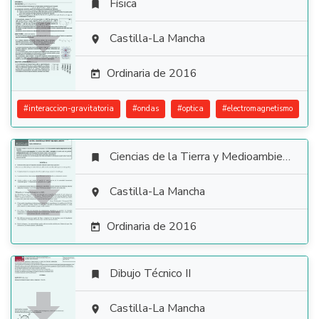
Física


Castilla-La Mancha

Ordinaria de 2016

#
interaccion-gravitatoria
#
ondas
#
optica
#
electromagnetismo
Ciencias de la Tierra y Medioambientales


Castilla-La Mancha

Ordinaria de 2016

Dibujo Técnico II


Castilla-La Mancha
