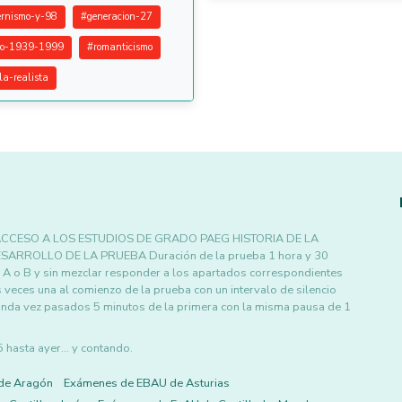
rnismo-y-98
#
generacion-27
ro-1939-1999
#
romanticismo
la-realista
CCESO A LOS ESTUDIOS DE GRADO PAEG HISTORIA DE LA
ARROLLO DE LA PRUEBA Duración de la prueba 1 hora y 30
 A o B y sin mezclar responder a los apartados correspondientes
 veces una al comienzo de la prueba con un intervalo de silencio
unda vez pasados 5 minutos de la primera con la misma pausa de 1
asta ayer... y contando.
de Aragón
Exámenes de EBAU de Asturias