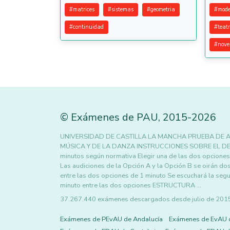
#
matrices
#
sistemas
#
geometria
#
mode
#
continuidad
#
teat
#
nove
©
Exámenes de PAU
,
2015
-2026
UNIVERSIDAD DE CASTILLA LA MANCHA PRUEBA DE A
MÚSICA Y DE LA DANZA INSTRUCCIONES SOBRE EL DES
minutos según normativa Elegir una de las dos opciones
Las audiciones de la Opción A y la Opción B se oirán dos
entre las dos opciones de 1 minuto Se escuchará la seg
minuto entre las dos opciones ESTRUCTURA …
37.267.440 exámenes descargados desde julio de 2015 h
Exámenes de PEvAU de Andalucía
Exámenes de EvAU 