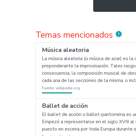
Temas mencionados
new_releases
Música aleatoria
La música aleatoria (o música de azar) es l
preponderante la improvisación. Tales rasgos 
consecuencia, la composición musical de obra
cada una de las secciones de la misma, o inc
Fuente:
wikipedia.org
Ballet de acción
El ballet de acción o ballet-pantomima es u
Empezó a representarse en el siglo XVIII al
puesto en escena por toda Europa durante el