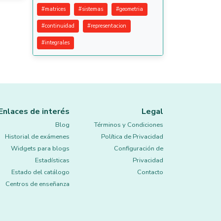
#
matrices
#
sistemas
#
geometria
#
continuidad
#
representacion
#
integrales
Enlaces de interés
Legal
Blog
Términos y Condiciones
Historial de exámenes
Política de Privacidad
Widgets para blogs
Configuración de
Estadísticas
Privacidad
Estado del catálogo
Contacto
Centros de enseñanza