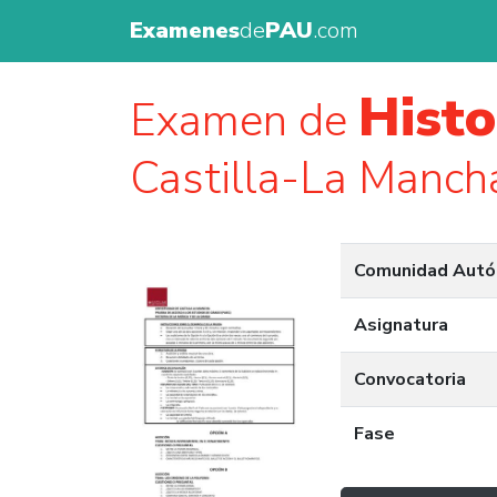
Examenes
de
PAU
.com
Histo
Examen de
Castilla-La Manch
Comunidad Aut
Asignatura
Convocatoria
Fase