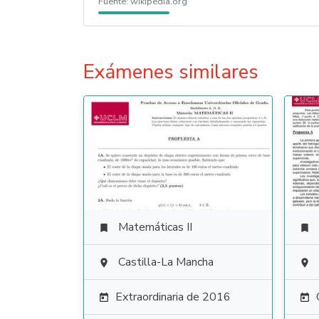
Fuente:
wikipedia.org
Exámenes similares
Matemáticas II


Castilla-La Mancha


Extraordinaria de 2016

