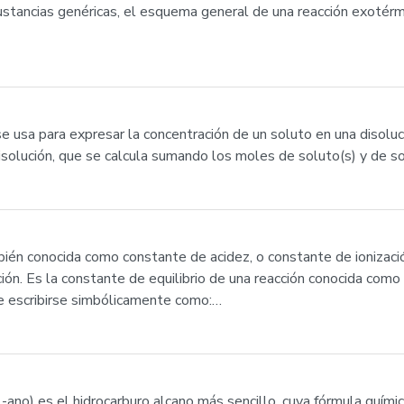
stancias genéricas, el esquema general de una reacción exotérmi
se usa para expresar la concentración de un soluto en una disoluc
isolución, que se calcula sumando los moles de soluto(s) y de s
mbién conocida como constante de acidez, o constante de ionizaci
ción. Es la constante de equilibrio de una reacción conocida como
de escribirse simbólicamente como:…
 -ano) es el hidrocarburo alcano más sencillo, cuya fórmula químic