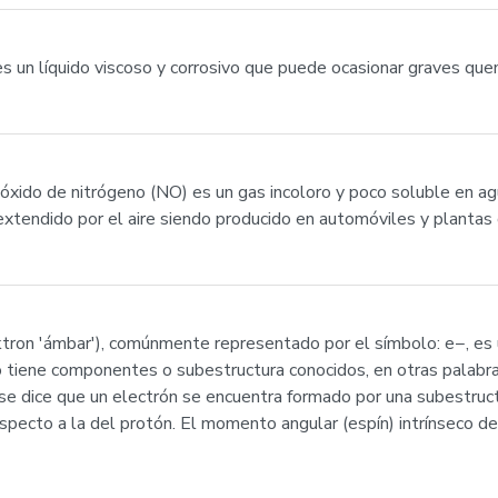
s un líquido viscoso y corrosivo que puede ocasionar graves que
monóxido de nitrógeno (NO) es un gas incoloro y poco soluble en 
xtendido por el aire siendo producido en automóviles y plantas d
ektron 'ámbar'), comúnmente representado por el símbolo: e−, es 
no tiene componentes o subestructura conocidos, en otras palab
s se dice que un electrón se encuentra formado por una subestruc
cto a la del protón. El momento angular (espín) intrínseco del