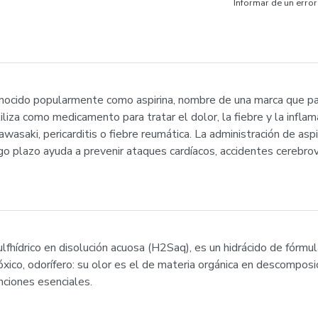
Informar de un error
conocido popularmente como aspirina, nombre de una marca que pa
utiliza como medicamento para tratar el dolor, la fiebre y la infl
wasaki, pericarditis o fiebre reumática. La administración de as
rgo plazo ayuda a prevenir ataques cardíacos, accidentes cerebr
lfhídrico en disolución acuosa (H2Saq), es un hidrácido de fórm
 tóxico, odorífero: su olor es el de materia orgánica en descompo
ciones esenciales.