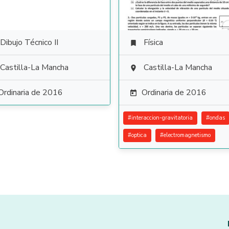
Dibujo Técnico II
Física

Castilla-La Mancha
Castilla-La Mancha

Ordinaria de 2016
Ordinaria de 2016

#
interaccion-gravitatoria
#
ondas
#
optica
#
electromagnetismo