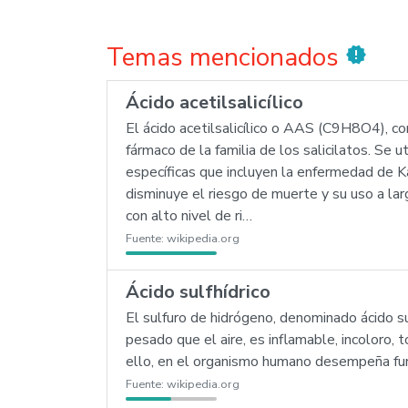
Temas mencionados
new_releases
Ácido acetilsalicílico
El ácido acetilsalicílico o AAS (C9H8O4), 
fármaco de la familia de los salicilatos. Se 
específicas que incluyen la enfermedad de Ka
disminuye el riesgo de muerte y su uso a la
con alto nivel de ri…
Fuente:
wikipedia.org
Ácido sulfhídrico
El sulfuro de hidrógeno, denominado ácido su
pesado que el aire, es inflamable, incoloro,
ello, en el organismo humano desempeña fun
Fuente:
wikipedia.org