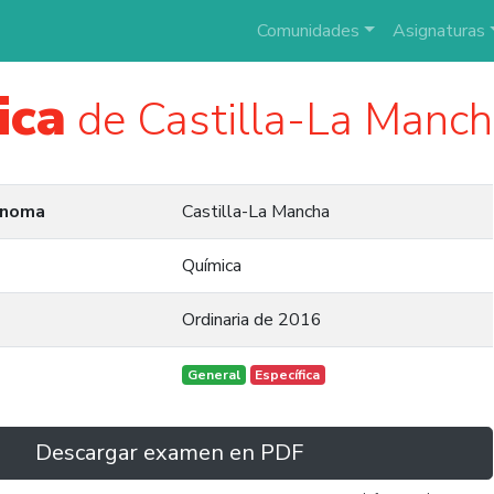
Comunidades
Asignaturas
ica
de Castilla-La Manc
ónoma
Castilla-La Mancha
Química
Ordinaria de 2016
General
Específica
Descargar examen en PDF