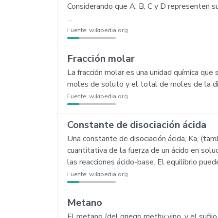
Considerando que A, B, C y D representen su
…
Fuente:
wikipedia.org
Fracción molar
La fracción molar es una unidad química que 
moles de soluto y el total de moles de la d
Fuente:
wikipedia.org
Constante de disociación ácida
Una constante de disociación ácida, Ka, (ta
cuantitativa de la fuerza de un ácido en solu
las reacciones ácido-base. El equilibrio pue
Fuente:
wikipedia.org
Metano
El metano (del griego methy vino, y el sufijo