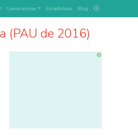
history
Convocatorias
Estadísticas
Blog
ha (PAU de 2016)