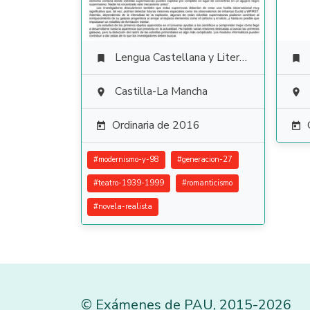
Lengua Castellana y Literatura


Castilla-La Mancha


Ordinaria de 2016


#
modernismo-y-98
#
generacion-27
#
teatro-1939-1999
#
romanticismo
#
novela-realista
©
Exámenes de PAU
,
2015
-2026