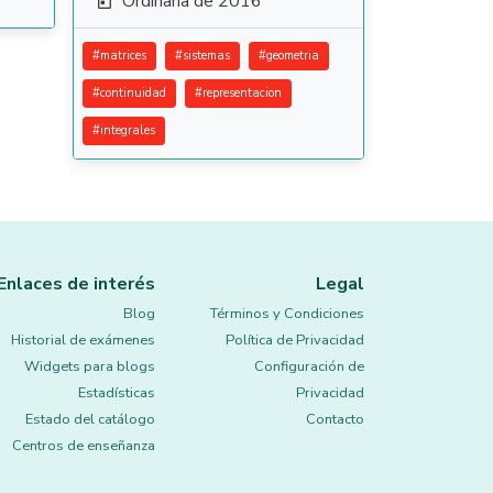
Ordinaria de 2016

#
matrices
#
sistemas
#
geometria
#
continuidad
#
representacion
#
integrales
Enlaces de interés
Legal
Blog
Términos y Condiciones
Historial de exámenes
Política de Privacidad
Widgets para blogs
Configuración de
Estadísticas
Privacidad
Estado del catálogo
Contacto
Centros de enseñanza