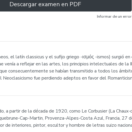
Descargar examen en PDF
Informar de un error
os, el latín classicus y el sufijo griego -ισμός -ismos) surgió en
venía a reflejar en las artes, los principios intelectuales de la
 y que consecuentemente se habían transmitido a todos los ámbito
l Neoclasicismo fue perdiendo adeptos en favor del Romanticis
do, a partir de la década de 1920, como Le Corbusier (La Chaux
uebrune-Cap-Martin, Provenza-Alpes-Costa Azul, Francia, 27 de
dor de interiores, pintor, escultor y hombre de letras suizo nacio