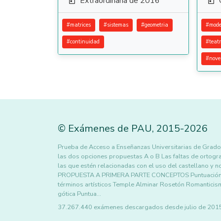
Extraordinaria de 2016


#
matrices
#
sistemas
#
geometria
#
mode
#
continuidad
#
teat
#
nove
©
Exámenes de PAU
,
2015
-2026
Prueba de Acceso a Enseñanzas Universitarias de Grado
las dos opciones propuestas A o B Las faltas de ortogr
las que estén relacionadas con el uso del castellano y n
PROPUESTA A PRIMERA PARTE CONCEPTOS Puntuación máx
términos artísticos Temple Alminar Rosetón Romantic
gótica Puntua…
37.267.440 exámenes descargados desde julio de 2015 h