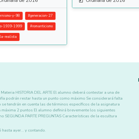
Ordinaria de 2016
Ordinaria de 2016

rnismo-y-98
#
generacion-27
ro-1939-1999
#
romanticismo
la-realista
 Materia HISTORIA DEL ARTE El alumno deberá contestar a una de
afía podrán restar hasta un punto como máximo Se considerará falta
o se tendrán en cuenta las de términos específicos de la asignatura
ima 2 puntos El alumno definirá brevemente los siguientes
ismo SEGUNDA PARTE PREGUNTAS Características de la escultura
asta ayer... y contando.