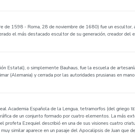
re de 1598 - Roma, 28 de noviembre de 1680) fue un escultor, arq
rado el más destacado escultor de su generación, creador del es
ón Estatal), o simplemente Bauhaus, fue la escuela de artesanía,
ar (Alemania) y cerrada por las autoridades prusianas en manos
Real Academia Española de la Lengua, tetramorfos (del griego τετ
ráfica de un conjunto formado por cuatro elementos. La más exten
profeta Ezequiel describió en una de sus visiones cuatro criatur
ón muy similar aparece en un pasaje del Apocalipsis de Juan que 