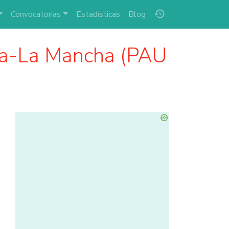
history
Convocatorias
Estadísticas
Blog
la-La Mancha (PAU