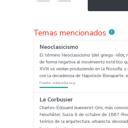
Temas mencionados
new_releases
Neoclasicismo
El término Neoclasicismo (del griego -νέος ne
de forma negativa al movimiento estético que 
XVIII se venían produciendo en la filosofía,
con la decadencia de Napoleón Bonaparte, e
Fuente:
wikipedia.org
Le Corbusier
Charles-Édouard Jeanneret-Gris, más conoci
Neuchâtel, Suiza, 6 de octubre de 1887-Roq
teórico de la arquitectura, urbanista, decora