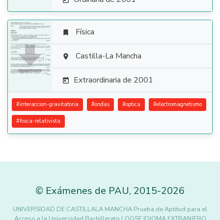

Física


Castilla-La Mancha

Extraordinaria de 2001

#
interaccion-gravitatoria
#
ondas
#
optica
#
electromagnetismo
#
fisica-relativista
©
Exámenes de PAU
,
2015
-2026
UNIVERSIDAD DE CASTILLALA MANCHA Prueba de Aptitud para el
Acceso a la Universidad Bachillerato LOGSE IDIOMA EXTRANJERO