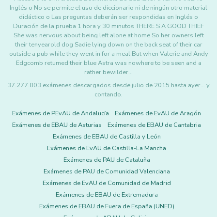
Inglés o No se permite el uso de diccionario ni de ningún otro material
didáctico o Las preguntas deberán ser respondidas en Inglés o
Duración de la prueba 1 hora y 30 minutos THERE S A GOOD THIEF
She was nervous about being left alone at home So her owners left
their tenyearold dog Sadie lying down on the back seat of their car
outside a pub while they went in for a meal But when Valerie and Andy
Edgcomb retumed their blue Astra was nowhere to be seen and a
rather bewilder…
37.277.803 exámenes descargados desde julio de 2015 hasta ayer... y
contando.
Exámenes de PEvAU de Andalucía
Exámenes de EvAU de Aragón
Exámenes de EBAU de Asturias
Exámenes de EBAU de Cantabria
Exámenes de EBAU de Castilla y León
Exámenes de EvAU de Castilla-La Mancha
Exámenes de PAU de Cataluña
Exámenes de PAU de Comunidad Valenciana
Exámenes de EvAU de Comunidad de Madrid
Exámenes de EBAU de Extremadura
Exámenes de EBAU de Fuera de España (UNED)