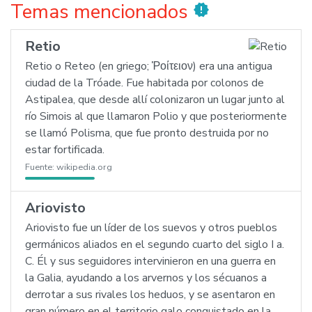
Temas mencionados
new_releases
Retio
Retio o Reteo (en griego; Ῥοίτειον) era una antigua
ciudad de la Tróade. Fue habitada por colonos de
Astipalea, que desde allí colonizaron un lugar junto al
río Simois al que llamaron Polio y que posteriormente
se llamó Polisma, que fue pronto destruida por no
estar fortificada.
Fuente:
wikipedia.org
Ariovisto
Ariovisto fue un líder de los suevos y otros pueblos
germánicos aliados en el segundo cuarto del siglo I a.
C. Él y sus seguidores intervinieron en una guerra en
la Galia, ayudando a los arvernos y los sécuanos a
derrotar a sus rivales los heduos, y se asentaron en
gran número en el territorio galo conquistado en la