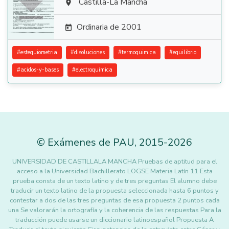

Castilla-La Mancha

Ordinaria de 2001

#
estequiometria
#
disoluciones
#
termoquimica
#
equilibrio
#
acidos-y-bases
#
electroquimica
©
Exámenes de PAU
,
2015
-2026
UNIVERSIDAD DE CASTILLALA MANCHA Pruebas de aptitud para el
acceso a la Universidad Bachillerato LOGSE Materia Latín 11 Esta
prueba consta de un texto latino y de tres preguntas El alumno debe
traducir un texto latino de la propuesta seleccionada hasta 6 puntos y
contestar a dos de las tres preguntas de esa propuesta 2 puntos cada
una Se valorarán la ortografía y la coherencia de las respuestas Para la
traducción puede usarse un diccionario latinoespañol Propuesta A