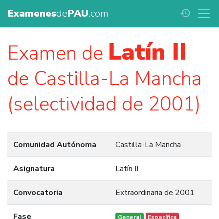
Examenes
de
PAU
.com
history
Latín II
Examen de
de Castilla-La Mancha
(selectividad de 2001)
Comunidad Autónoma
Castilla-La Mancha
Asignatura
Latín II
Convocatoria
Extraordinaria de 2001
Fase
General
Específica