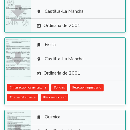

Castilla-La Mancha

Ordinaria de 2001

Física


Castilla-La Mancha

Ordinaria de 2001

#
interaccion-gravitatoria
#
ondas
#
electromagnetismo
#
fisica-relativista
#
fisica-nuclear
Química
