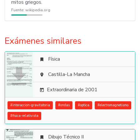
mitos griegos.
Fuente:
wikipedia.org
Exámenes similares
Física


Castilla-La Mancha

Extraordinaria de 2001

#
interaccion-gravitatoria
#
ondas
#
optica
#
electromagnetismo
#
fisica-relativista
Dibujo Técnico II
