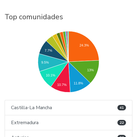
Top comunidades
24.3%
7.7%
9.5%
13%
10.1%
11.8%
10.7%
Castilla-La Mancha
41
Extremadura
22