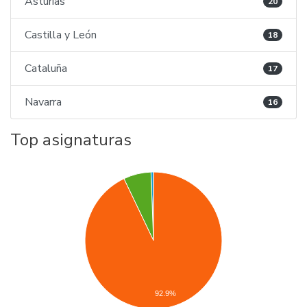
Asturias
20
Castilla y León
18
Cataluña
17
Navarra
16
Top asignaturas
92.9%