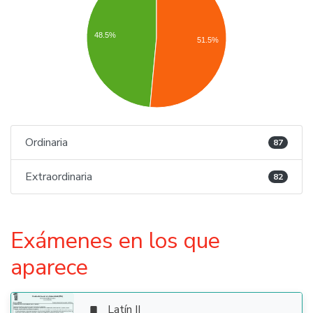
48.5%
51.5%
Ordinaria
87
Extraordinaria
82
Exámenes en los que
aparece
Latín II
