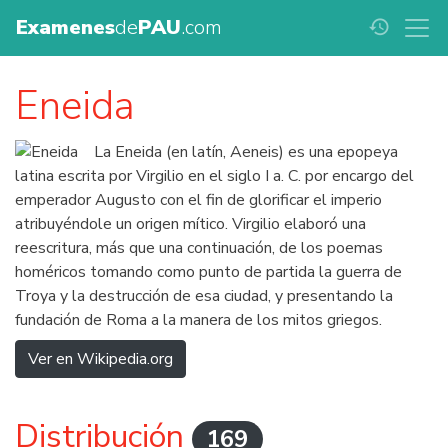
Examenes
de
PAU
.com
history
Eneida
La Eneida (en latín, Aeneis) es una epopeya
latina escrita por Virgilio en el siglo I a. C. por encargo del
emperador Augusto con el fin de glorificar el imperio
atribuyéndole un origen mítico. Virgilio elaboró una
reescritura, más que una continuación, de los poemas
homéricos tomando como punto de partida la guerra de
Troya y la destrucción de esa ciudad, y presentando la
fundación de Roma a la manera de los mitos griegos.
Ver en Wikipedia.org
Distribución
169