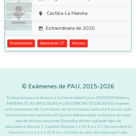

Castilla-La Mancha

Extraordinaria de 2020

#
novecentismo
#
generacion-27
#
ensayo
©
Exámenes de PAU
,
2015
-2026
Evaluación para el Acceso a la Universidad Curso 20192020 Materia
MATEMA TICAS APLICADAS A LAS CIENCIAS SOCIALES II El examen
esta compuesto de 3 secciones de dos bloques cada una A su vez cada
bloque tiene dos ejercicios El alumno debera elegir un bloque de cada
una de las tres secciones Se podra utilizar cualquier tipo de
calculadora Seccion 1 3 puntos Bloque 1 x 42 4 si x 2 1 Se considera la
funcion f x t si 2 x 2 x 42 4 si x 2 a Halla el valor de t para que f sea