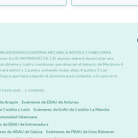
UNIVERSITARIOS MATERIA MECANICA INSTRUCCIONES PARA
es A y B UftlYIRIIDRD DE 2 El alumno deberá desarrollar una
n problema y cuatro cuestiones que abarcan el temario de Mecánica 4
riará entre I y 2 puntos sumando todas ellas 6 puntos 5 Las
lógica que haya seguido el alumnoa para contestar a lo que se le
asta ayer... y contando.
de Aragón
Exámenes de EBAU de Asturias
 Castilla y León
Exámenes de EvAU de Castilla-La Mancha
omunidad Valenciana
s de EBAU de Extremadura
es de ABAU de Galicia
Exámenes de PBAU de Islas Baleares