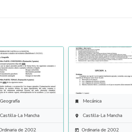
Geografía
Mecánica

Castilla-La Mancha
Castilla-La Mancha

Ordinaria de 2002
Ordinaria de 2002
