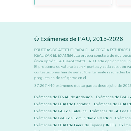
©
Exámenes de PAU
,
2015
-2026
PRUEBAS DE APTITUD PARA EL ACCESO A ESTUDIOS 
REALIZAR EL EXAMEN l La prueba constará de dos opcion
única opción CAITUIAtA fflAftCIIA 3 Cada opción tiene u
El problema se valorará con 4 puntos y cada cuestión va
contestaciones han de ser suficientemente razonadas La 
pregunta ha de reflejarse en el …
37.267.440 exámenes descargados desde julio de 2015 h
Exámenes de PEvAU de Andalucía
Exámenes de EvAU 
Exámenes de EBAU de Cantabria
Exámenes de EBAU de
Exámenes de PAU de Cataluña
Exámenes de PAU de C
Exámenes de EvAU de Comunidad de Madrid
Exámene
Exámenes de EBAU de Fuera de España (UNED)
Exámen