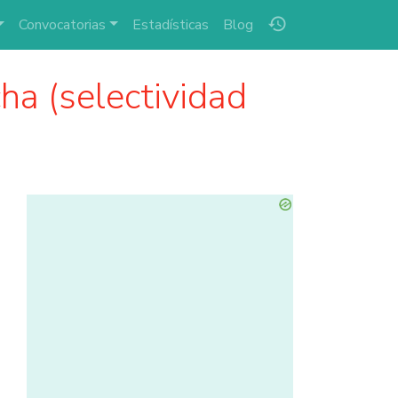
history
Convocatorias
Estadísticas
Blog
ha (selectividad