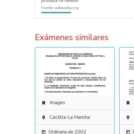
produce la flexión.
Fuente:
wikipedia.org
Exámenes similares
Imagen


Castilla-La Mancha


Ordinaria de 2002

