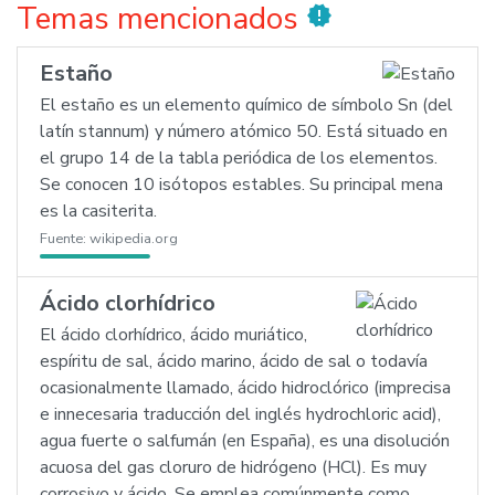
Temas mencionados
new_releases
Estaño
El estaño es un elemento químico de símbolo Sn (del
latín stannum) y número atómico 50. Está situado en
el grupo 14 de la tabla periódica de los elementos.
Se conocen 10 isótopos estables. Su principal mena
es la casiterita.
Fuente:
wikipedia.org
Ácido clorhídrico
El ácido clorhídrico, ácido muriático,
espíritu de sal, ácido marino, ácido de sal o todavía
ocasionalmente llamado, ácido hidroclórico (imprecisa
e innecesaria traducción del inglés hydrochloric acid),
agua fuerte o salfumán (en España), es una disolución
acuosa del gas cloruro de hidrógeno (HCl). Es muy
corrosivo y ácido. Se emplea comúnmente como