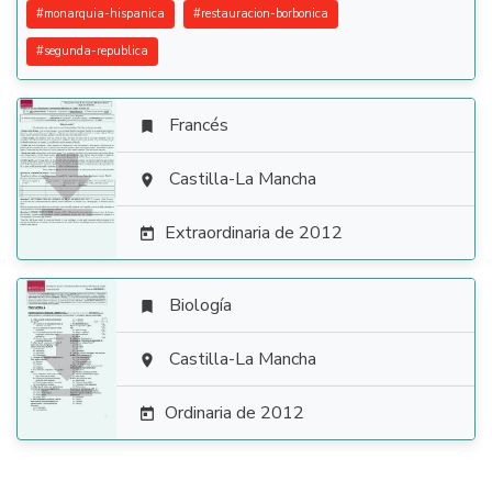
#
monarquia-hispanica
#
restauracion-borbonica
#
segunda-republica
Francés


Castilla-La Mancha

Extraordinaria de 2012

Biología


Castilla-La Mancha

Ordinaria de 2012
