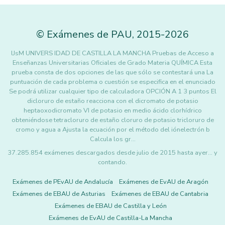
©
Exámenes de PAU
,
2015
-2026
lJsM UNIVERS IDAD DE CASTILLA LA MANCHA Pruebas de Acceso a
Enseñanzas Universitarias Oficiales de Grado Materia QUÍMICA Esta
prueba consta de dos opciones de las que sólo se contestará una La
puntuación de cada problema o cuestión se especifica en el enunciado
Se podrá utilizar cualquier tipo de calculadora OPCIÓN A 1 3 puntos El
dicloruro de estaño reacciona con el dicromato de potasio
heptaoxodicromato VI de potasio en medio ácido clorhídrico
obteniéndose tetracloruro de estaño cloruro de potasio tricloruro de
cromo y agua a Ajusta la ecuación por el método del iónelectrón b
Calcula los gr…
37.285.854 exámenes descargados desde julio de 2015 hasta ayer... y
contando.
Exámenes de PEvAU de Andalucía
Exámenes de EvAU de Aragón
Exámenes de EBAU de Asturias
Exámenes de EBAU de Cantabria
Exámenes de EBAU de Castilla y León
Exámenes de EvAU de Castilla-La Mancha