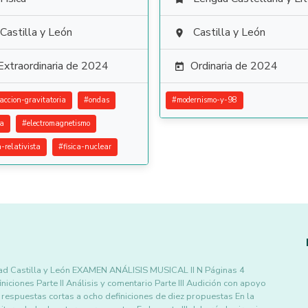
Castilla y León
Castilla y León

Extraordinaria de 2024
Ordinaria de 2024

raccion-gravitatoria
#
ondas
#
modernismo-y-98
ca
#
electromagnetismo
a-relativista
#
fisica-nuclear
idad Castilla y León EXAMEN ANÁLISIS MUSICAL II N Páginas 4
iciones Parte II Análisis y comentario Parte III Audición con apoyo
n respuestas cortas a ocho definiciones de diez propuestas En la