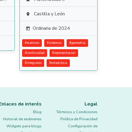
Castilla y León

Ordinaria de 2024

#
matrices
#
sistemas
#
geometria
#
continuidad
#
representacion
#
integrales
#
estadistica
Enlaces de interés
Legal
Blog
Términos y Condiciones
Historial de exámenes
Política de Privacidad
Widgets para blogs
Configuración de