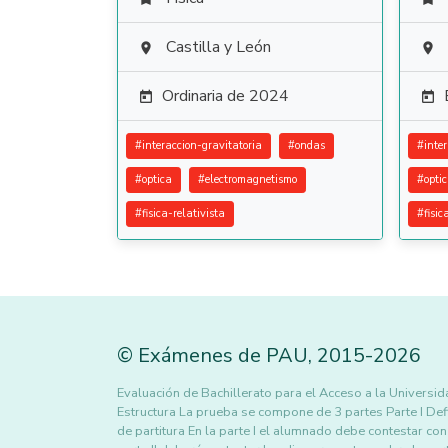
Castilla y León


Ordinaria de 2024


#
interaccion-gravitatoria
#
ondas
#
inte
#
optica
#
electromagnetismo
#
opti
#
fisica-relativista
#
fisic
©
Exámenes de PAU
,
2015
-2026
Evaluación de Bachillerato para el Acceso a la Univers
Estructura La prueba se compone de 3 partes Parte I Defin
de partitura En la parte I el alumnado debe contestar co