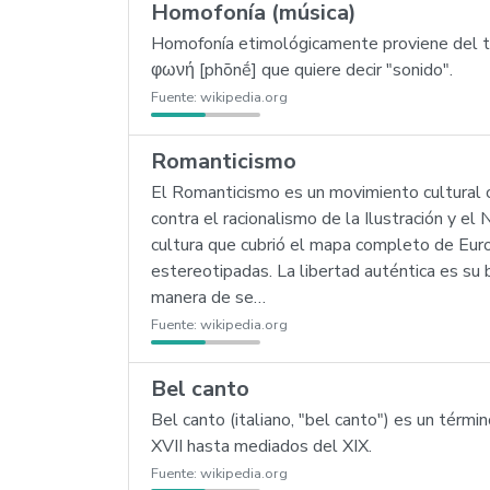
Homofonía (música)
Homofonía etimológicamente proviene del t
φωνή [phōnḗ] que quiere decir "sonido".
Fuente:
wikipedia.org
Romanticismo
El Romanticismo es un movimiento cultural or
contra el racionalismo de la Ilustración y e
cultura que cubrió el mapa completo de Europ
estereotipadas. La libertad auténtica es su
manera de se…
Fuente:
wikipedia.org
Bel canto
Bel canto (italiano, "bel canto") es un térmi
XVII hasta mediados del XIX.
Fuente:
wikipedia.org