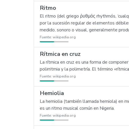
Ritmo
El ritmo (del griego ῥυθμός rhythmós, ‘cual
por la sucesión regular de elementos débiles
medido, sonoro o visual, generalmente prod
Fuente:
wikipedia.org
Rítmica en cruz
La rítmica en cruz es una forma de componer 
polirritmia y la polimetría. El término «rítm
Fuente:
wikipedia.org
Hemiolia
La hemiolia (también llamada hemiola) en músi
es un ritmo musical común en Nigeria.
Fuente:
wikipedia.org