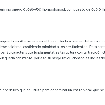
érmino griego ὁμόφωνος [homóphōnos], compuesto de ομοιο [homo
iginado en Alemania y en el Reino Unido a finales del siglo com
l Neoclasicismo, confiriendo prioridad a los sentimientos. Está c
a. Su característica fundamental es la ruptura con la tradición c
 búsqueda constante, por eso su rasgo revolucionario es incuest
no operístico que se utiliza para denominar un estilo vocal que se 