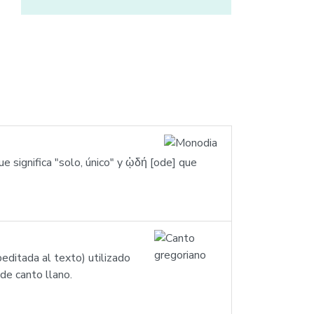
significa "solo, único" y ᾠδή [ode] que
editada al texto) utilizado
 de canto llano.