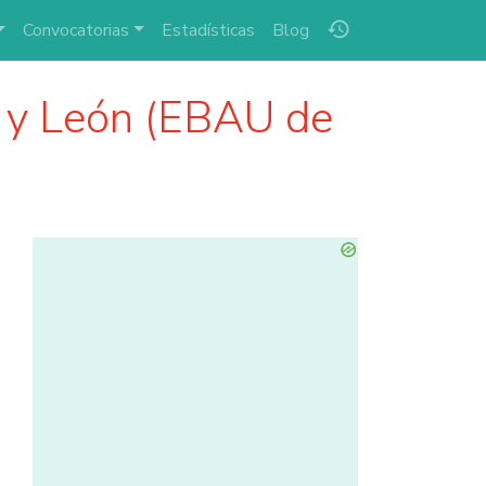
history
Convocatorias
Estadísticas
Blog
a y León (EBAU de