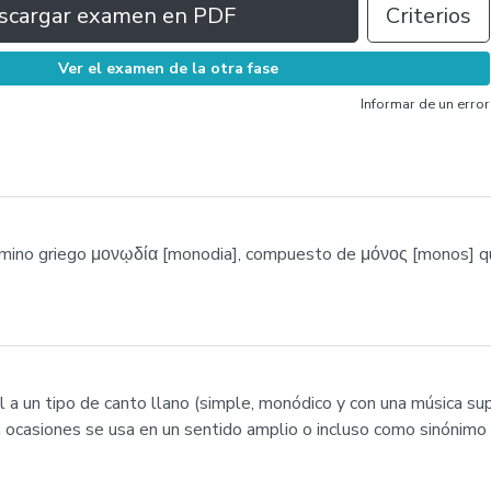
scargar examen en PDF
Criterios
Ver el examen de la otra fase
Informar de un error
ino griego μονῳδία [monodia], compuesto de μόνος [monos] que 
 a un tipo de canto llano (simple, monódico y con una música sup
 en ocasiones se usa en un sentido amplio o incluso como sinónimo