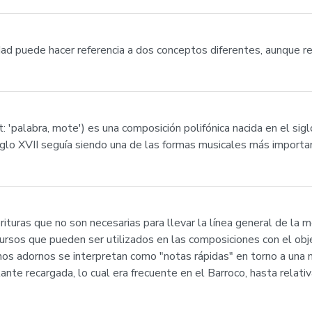
idad puede hacer referencia a dos conceptos diferentes, aunque r
'palabra, mote') es una composición polifónica nacida en el siglo 
lo XVII seguía siendo una de las formas musicales más important
turas que no son necesarias para llevar la línea general de la m
ecursos que pueden ser utilizados en las composiciones con el obj
hos adornos se interpretan como "notas rápidas" en torno a una n
nte recargada, lo cual era frecuente en el Barroco, hasta relati