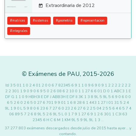
Extraordinaria de 2012

#
matrices
#
sistemas
#
geometria
#
representacion
#
integrales
©
Exámenes de PAU
,
2015
-2026
ltJ 3 5 01 1 0 2 4 01 2 0 0 6 7 82345 6 9 1 1 0 9 6 9 0 9 1 2 2 2 2 2 2 2
2 2 301 1 9 0 9 0 6 9 5 0 2 6 08 6 2 10 0 1 1 27 6 6 01 D 0 1 ABC3 1 E
DF G 1 1 0 9 HBH3I E DF J ABB3H E DF II 3K 1 3 8 9L 5 9L 5 6 9 0 6 0 0
6 5 2 6 0 2 6 5 0 27 6 701 9 9 01 1 6 8 28 6 1 443 1 27 I 01 31 5 2 4
9L 1 9 0 L 5 9 8 0 6 23 6 7 27 6 0 23 2 6 27 6 2 2 5 04 2 5 5 6 4 6 5 7 4
06 89 5 7 2 6 8 9L 5 2 6 9L 5 L 0 1 7 9 1 27 6 9 1 2 6 301 1 C3I 63
2345 6 H C 6 M 1 KM 9L 5 9 9L 9L 1 3 …
37.277.803 exámenes descargados desde julio de 2015 hasta ayer... y
contando.