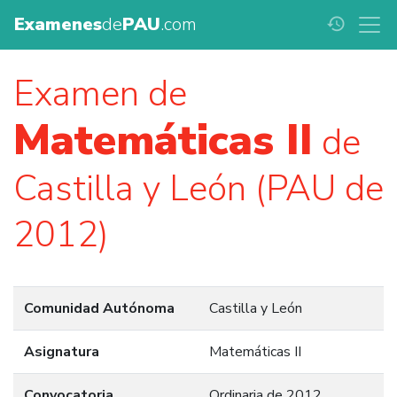
Examenes
de
PAU
.com
history
Examen de
Matemáticas II
de
Castilla y León (PAU de
2012)
Comunidad Autónoma
Castilla y León
Asignatura
Matemáticas II
Convocatoria
Ordinaria de 2012