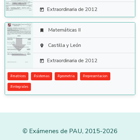
Extraordinaria de 2012

Matemáticas II


Castilla y León

Extraordinaria de 2012

#
matrices
#
sistemas
#
geometria
#
representacion
#
integrales
©
Exámenes de PAU
,
2015
-2026