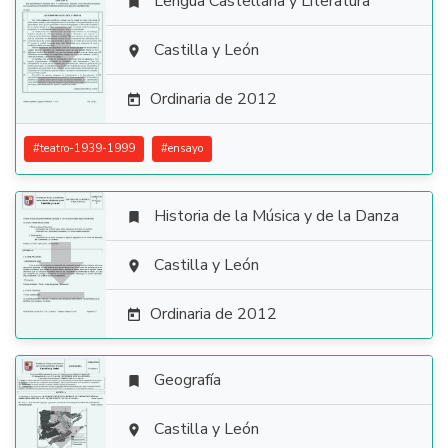
Lengua Castellana y Literatura


Castilla y León

Ordinaria de 2012

#
teatro-1939-1999
#
ensayo
Historia de la Música y de la Danza


Castilla y León

Ordinaria de 2012

Geografía


Castilla y León
