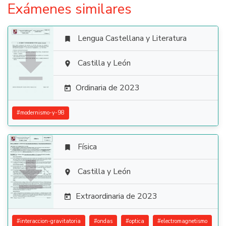
Exámenes similares
Lengua Castellana y Literatura


Castilla y León

Ordinaria de 2023

#
modernismo-y-98
Física


Castilla y León

Extraordinaria de 2023

#
interaccion-gravitatoria
#
ondas
#
optica
#
electromagnetismo