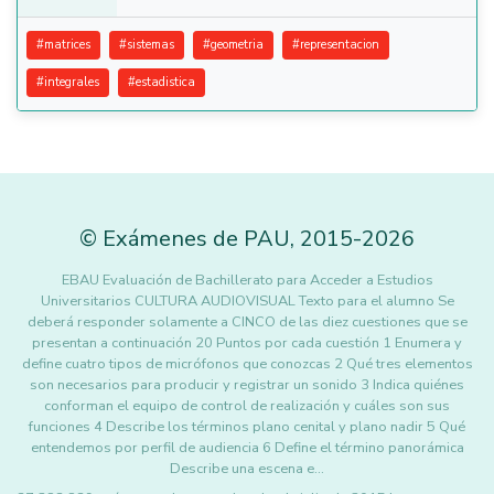
#
matrices
#
sistemas
#
geometria
#
representacion
#
integrales
#
estadistica
©
Exámenes de PAU
,
2015
-2026
EBAU Evaluación de Bachillerato para Acceder a Estudios
Universitarios CULTURA AUDIOVISUAL Texto para el alumno Se
deberá responder solamente a CINCO de las diez cuestiones que se
presentan a continuación 20 Puntos por cada cuestión 1 Enumera y
define cuatro tipos de micrófonos que conozcas 2 Qué tres elementos
son necesarios para producir y registrar un sonido 3 Indica quiénes
conforman el equipo de control de realización y cuáles son sus
funciones 4 Describe los términos plano cenital y plano nadir 5 Qué
entendemos por perfil de audiencia 6 Define el término panorámica
Describe una escena e…