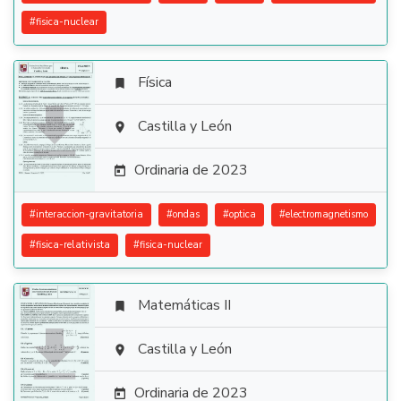
#
fisica-nuclear
Física


Castilla y León

Ordinaria de 2023

#
interaccion-gravitatoria
#
ondas
#
optica
#
electromagnetismo
#
fisica-relativista
#
fisica-nuclear
Matemáticas II


Castilla y León

Ordinaria de 2023
