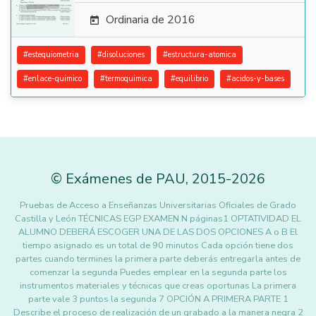
Ordinaria de 2016

#
estequiometria
#
disoluciones
#
estructura-atomica
#
enlace-quimico
#
termoquimica
#
equilibrio
#
acidos-y-bases
©
Exámenes de PAU
,
2015
-2026
Pruebas de Acceso a Enseñanzas Universitarias Oficiales de Grado
Castilla y León TÉCNICAS EGP EXAMEN N páginas1 OPTATIVIDAD EL
ALUMNO DEBERÁ ESCOGER UNA DE LAS DOS OPCIONES A o B El
tiempo asignado es un total de 90 minutos Cada opción tiene dos
partes cuando termines la primera parte deberás entregarla antes de
comenzar la segunda Puedes emplear en la segunda parte los
instrumentos materiales y técnicas que creas oportunas La primera
parte vale 3 puntos la segunda 7 OPCIÓN A PRIMERA PARTE 1
Describe el proceso de realización de un grabado a la manera negra 2