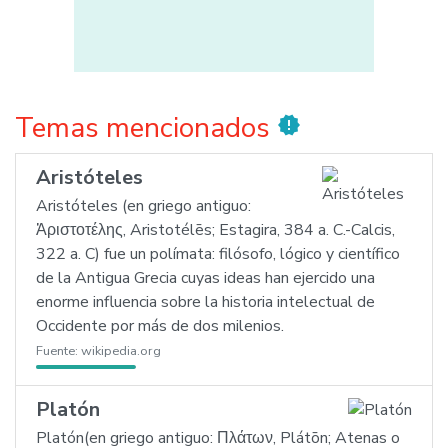
Temas mencionados
new_releases
Aristóteles
Aristóteles (en griego antiguo:
Ἀριστοτέλης, Aristotélēs; Estagira, 384 a. C.-Calcis,
322 a. C) fue un polímata: filósofo, lógico y científico
de la Antigua Grecia cuyas ideas han ejercido una
enorme influencia sobre la historia intelectual de
Occidente por más de dos milenios.
Fuente:
wikipedia.org
Platón
Platón(en griego antiguo: Πλάτων, Plátōn; Atenas o