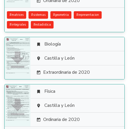
Ordinaria de 2020

#
matrices
#
sistemas
#
geometria
#
representacion
#
integrales
#
estadistica
Biología


Castilla y León

Extraordinaria de 2020

Física


Castilla y León

Ordinaria de 2020
