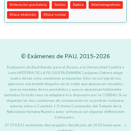
#
interaccion-gravitatoria
#
ondas
#
optica
#
electromagnetismo
#
fisica-relativista
#
fisica-nuclear
©
Exámenes de PAU
,
2015
-2026
Evaluación de Bachillerato para el Acceso a la Universidad Castilla y
León HISTORIA DE LA FILOSOFÍA EXAMEN 2 páginas Deberá elegir
cuatro de las ocho cuestiones propuestas Solo se corregirán los
ejercicios claramente elegidos en el orden que aparezcan resueltos
que no excedan de los permitidos y que no aparezcan totalmente
tachados En todo caso se adaptará a lo dispuesto por la COEBAU Si se
eligieran las dos cuestiones de comparación no se podrán comparar
autores entre sí Cuestión 1 D Hume Compendio del Tratado de la
Naturaleza Humana Nuestro autor comienza con algunas definiciones
Llama perc…
37.274.621 exámenes descargados desde julio de 2015 hasta ayer... y
contando.