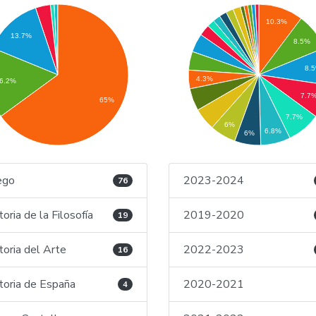
10.3%
13.7%
8.5%
8.
4.3%
6.2%
7.7
65%
7.7%
6%
6.8%
6%
ego
2023-2024
76
toria de la Filosofía
2019-2020
19
toria del Arte
2022-2023
16
toria de España
2020-2021
4