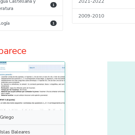
gua Castellana y
2021-2022
1
eratura
2009-2010
logía
1
parece
Griego
Islas Baleares