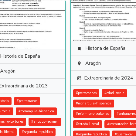
Historia de España

Historia de España
Aragón

Aragón
Extraordinaria de 2024

Extraordinaria de 2023
#
prerromanos
#
edad-media
storia
#
prerromanos
#
monarquia-hispanica
-media
#
monarquia-hispanica
#
reformismo-borbones
#
antiguo-re
rmismo-borbones
#
antiguo-regimen
#
estado-liberal
#
restauracion-bor
do-liberal
#
segunda-republica
#
segunda-republica
#
guerra-civil