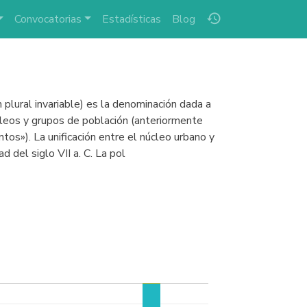
history
Convocatorias
Estadísticas
Blog
plural invariable) es la denominación dada a
cleos y grupos de población (anteriormente
tos»). La unificación entre el núcleo urbano y
d del siglo VII a. C. La pol