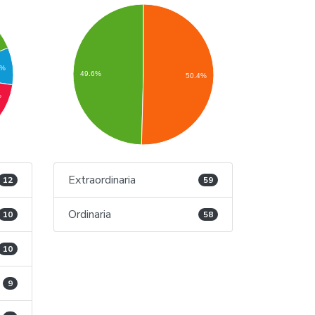
5%
49.6%
50.4%
%
Extraordinaria
12
59
Ordinaria
10
58
10
9