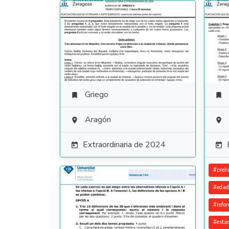
Griego


Aragón


Extraordinaria de 2024


#
prehi
#
edad
#
refo
#
esta