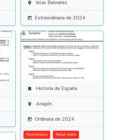
Islas Baleares

Extraordinaria de 2024

Historia de España

Aragón

Ordinaria de 2024

#
prerromanos
#
edad-media