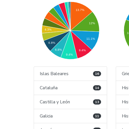
13.7%
12%
4.3%
1
11.1%
6.8%
6.8%
9.4%
9.4%
Islas Baleares
Gri
16
Cataluña
His
14
Castilla y León
His
13
Galicia
His
11