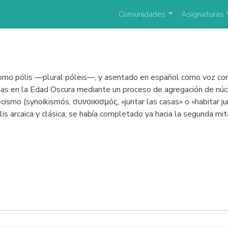
Comunidades
Asignaturas
como pólis —plural póleis—, y asentado en español como voz con 
idas en la Edad Oscura mediante un proceso de agregación de nú
ismo (synoikismós, συνοικισμóς, «juntar las casas» o «habitar jun
olis arcaica y clásica, se había completado ya hacia la segunda mita