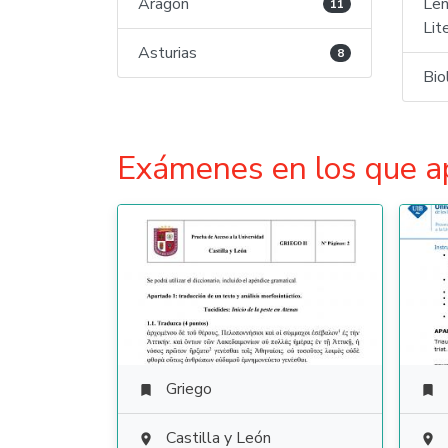
Aragón
Len
11
Lit
Asturias
8
Bio
Exámenes en los que a
Griego


Castilla y León

