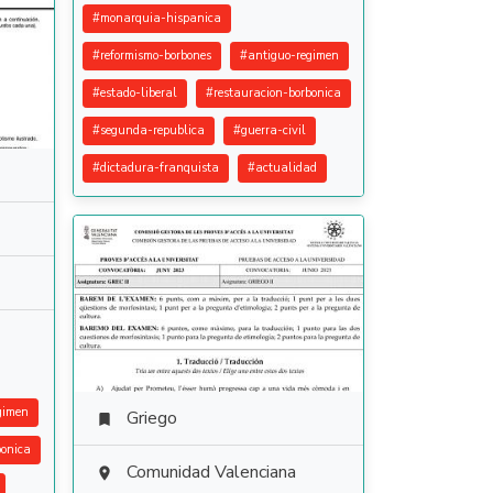
#
monarquia-hispanica
#
reformismo-borbones
#
antiguo-regimen
#
estado-liberal
#
restauracion-borbonica
#
segunda-republica
#
guerra-civil
#
dictadura-franquista
#
actualidad
gimen
Griego

bonica
Comunidad Valenciana
