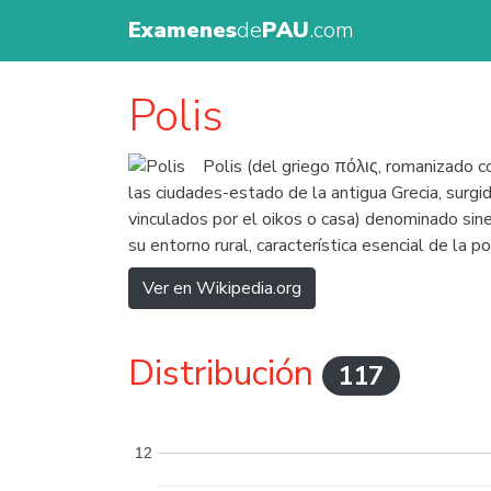
Examenes
de
PAU
.com
Polis
Polis (del griego πόλις, romanizado 
las ciudades-estado de la antigua Grecia, surg
vinculados por el oikos o casa) denominado sinec
su entorno rural, característica esencial de la p
Ver en Wikipedia.org
Distribución
117
12