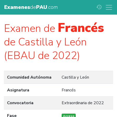
Examenes
de
PAU
.com
history
Francés
Examen de
de Castilla y León
(EBAU de 2022)
Comunidad Autónoma
Castilla y León
Asignatura
Francés
Convocatoria
Extraordinaria de 2022
Fase
Acceso