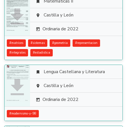
Matemáticas II


Castilla y León

Ordinaria de 2022

#
matrices
#
sistemas
#
geometria
#
representacion
#
integrales
#
estadistica
Lengua Castellana y Literatura


Castilla y León

Ordinaria de 2022

#
modernismo-y-98