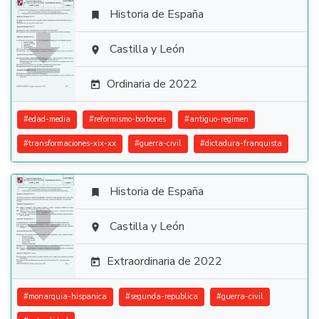
Historia de España


Castilla y León

Ordinaria de 2022

#
edad-media
#
reformismo-borbones
#
antiguo-regimen
#
transformaciones-xix-xx
#
guerra-civil
#
dictadura-franquista
Historia de España


Castilla y León

Extraordinaria de 2022

#
monarquia-hispanica
#
segunda-republica
#
guerra-civil