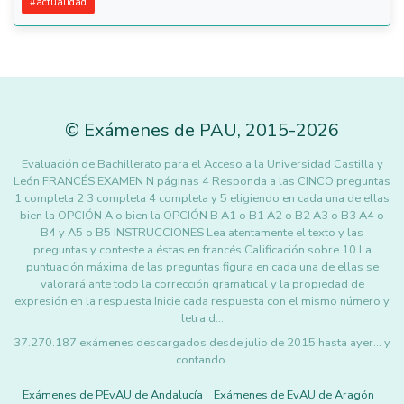
#
actualidad
©
Exámenes de PAU
,
2015
-2026
Evaluación de Bachillerato para el Acceso a la Universidad Castilla y
León FRANCÉS EXAMEN N páginas 4 Responda a las CINCO preguntas
1 completa 2 3 completa 4 completa y 5 eligiendo en cada una de ellas
bien la OPCIÓN A o bien la OPCIÓN B A1 o B1 A2 o B2 A3 o B3 A4 o
B4 y A5 o B5 INSTRUCCIONES Lea atentamente el texto y las
preguntas y conteste a éstas en francés Calificación sobre 10 La
puntuación máxima de las preguntas figura en cada una de ellas se
valorará ante todo la corrección gramatical y la propiedad de
expresión en la respuesta Inicie cada respuesta con el mismo número y
letra d…
37.270.187 exámenes descargados desde julio de 2015 hasta ayer... y
contando.
Exámenes de PEvAU de Andalucía
Exámenes de EvAU de Aragón