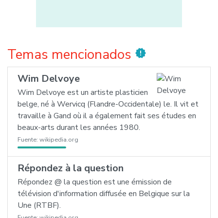
Temas mencionados
new_releases
Wim Delvoye
Wim Delvoye est un artiste plasticien
belge, né à Wervicq (Flandre-Occidentale) le. Il vit et
travaille à Gand où il a également fait ses études en
beaux-arts durant les années 1980.
Fuente:
wikipedia.org
Répondez à la question
Répondez @ la question est une émission de
télévision d'information diffusée en Belgique sur la
Une (RTBF).
Fuente:
wikipedia.org