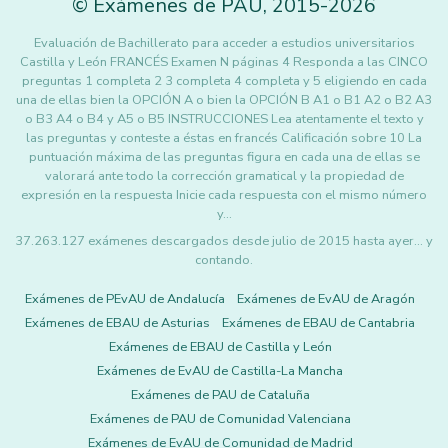
©
Exámenes de PAU
,
2015
-2026
Evaluación de Bachillerato para acceder a estudios universitarios
Castilla y León FRANCÉS Examen N páginas 4 Responda a las CINCO
preguntas 1 completa 2 3 completa 4 completa y 5 eligiendo en cada
una de ellas bien la OPCIÓN A o bien la OPCIÓN B A1 o B1 A2 o B2 A3
o B3 A4 o B4 y A5 o B5 INSTRUCCIONES Lea atentamente el texto y
las preguntas y conteste a éstas en francés Calificación sobre 10 La
puntuación máxima de las preguntas figura en cada una de ellas se
valorará ante todo la corrección gramatical y la propiedad de
expresión en la respuesta Inicie cada respuesta con el mismo número
y…
37.263.127 exámenes descargados desde julio de 2015 hasta ayer... y
contando.
Exámenes de PEvAU de Andalucía
Exámenes de EvAU de Aragón
Exámenes de EBAU de Asturias
Exámenes de EBAU de Cantabria
Exámenes de EBAU de Castilla y León
Exámenes de EvAU de Castilla-La Mancha
Exámenes de PAU de Cataluña
Exámenes de PAU de Comunidad Valenciana
Exámenes de EvAU de Comunidad de Madrid