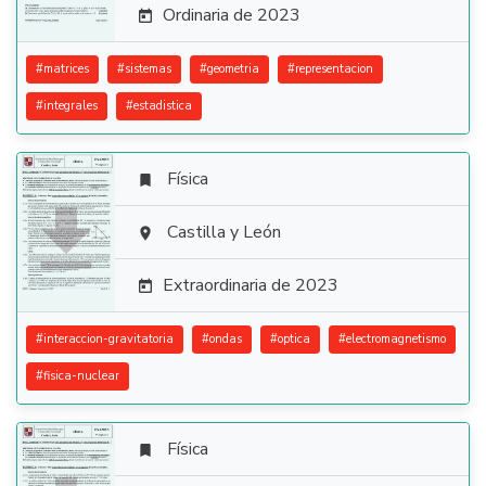
Ordinaria de 2023

#
matrices
#
sistemas
#
geometria
#
representacion
#
integrales
#
estadistica
Física


Castilla y León

Extraordinaria de 2023

#
interaccion-gravitatoria
#
ondas
#
optica
#
electromagnetismo
#
fisica-nuclear
Física
