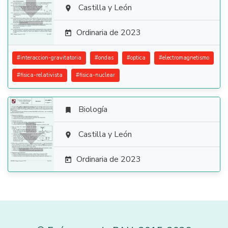

Castilla y León

Ordinaria de 2023

#
interaccion-gravitatoria
#
ondas
#
optica
#
electromagnetismo
#
fisica-relativista
#
fisica-nuclear
Biología


Castilla y León

Ordinaria de 2023
