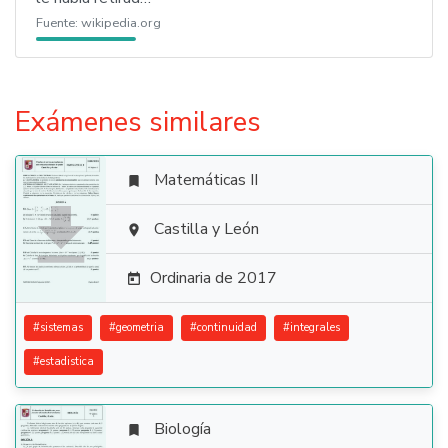
Fuente:
wikipedia.org
Exámenes similares
Matemáticas II


Castilla y León

Ordinaria de 2017

#
sistemas
#
geometria
#
continuidad
#
integrales
#
estadistica
Biología
