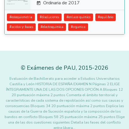
Ordinaria de 2017

#
estequiometria
#
disoluciones
#
enlace-quimico
#
equilibrio
#
acidos-y-bases
#
electroquimica
#
organica
©
Exámenes de PAU
,
2015
-2026
Evaluación de Bachillerato para acceder a Estudios Universitarios
Castilla y León HISTORIA DE ESPAÑA EXAMEN N Páginas 2 ELIGE
ÍNTEGRAMENTE UNA DE LAS DOS OPCIONES OPCIÓN A Bloques 12
20 puntuación máxima 2 puntos Comenta el ámbito territorial y
características de cada sistema de repoblación así como sus causas y
consecuencias Bloques 34 20 puntuación máxima 2 puntos Explica las
causas de la Guerra de Sucesión española y la composición de los
bandos en conflicto Bloques 58 25 puntuación máxima 25 puntos Elige
una de las dos cuestiones siguientes Detalla las fases del conflicto
entre libera…