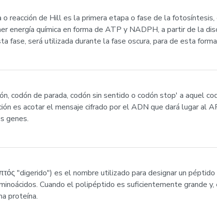
ca o reacción de Hill es la primera etapa o fase de la fotosíntes
ener energía química en forma de ATP y NADPH, a partir de la di
a fase, será utilizada durante la fase oscura, para de esta forma 
ón, codón de parada, codón sin sentido o codón stop' a aquel co
ción es acotar el mensaje cifrado por el ADN que dará lugar al 
os genes.
πτός "digerido") es el nombre utilizado para designar un pépti
inoácidos. Cuando el polipéptido es suficientemente grande y, e
na proteína.