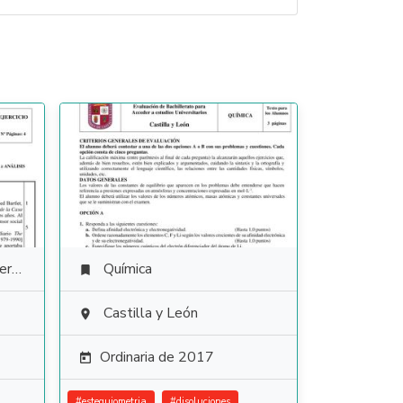
ura
Química

Castilla y León

Ordinaria de 2017

#
estequiometria
#
disoluciones