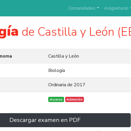
Comunidades
Asignaturas
gía
de Castilla y León (
ónoma
Castilla y León
Biología
Ordinaria de 2017
Acceso
Admisión
Descargar examen en PDF