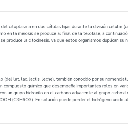
a del citoplasma en dos células hijas durante la división celular (c
mo en la meiosis se produce al final de la telofase, a continuació
e produce la citocinesis, ya que estos organismos duplican su 
to (del lat. lac, lactis, leche), también conocido por su nomenclatu
s un compuesto químico que desempeña importantes roles en vari
, con un grupo hidroxilo en el carbono adyacente al grupo carboxilo
OH (C3H6O3). En solución puede perder el hidrógeno unido al g