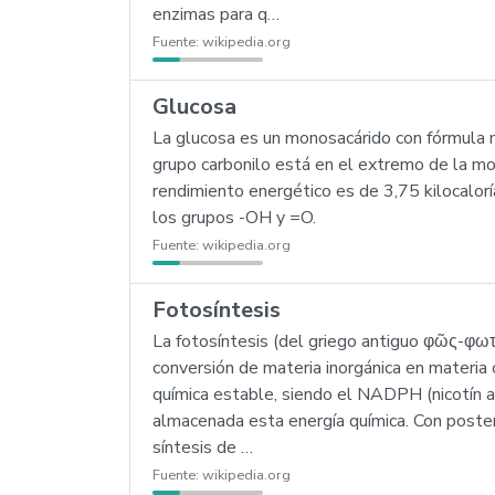
enzimas para q…
Fuente:
wikipedia.org
Glucosa
La glucosa es un monosacárido con fórmula m
grupo carbonilo está en el extremo de la mol
rendimiento energético es de 3,75 kilocalorí
los grupos -OH y =O.
Fuente:
wikipedia.org
Fotosíntesis
La fotosíntesis (del griego antiguo φῶς-φωτός [
conversión de materia inorgánica en materia o
química estable, siendo el NADPH (nicotín a
almacenada esta energía química. Con poster
síntesis de …
Fuente:
wikipedia.org