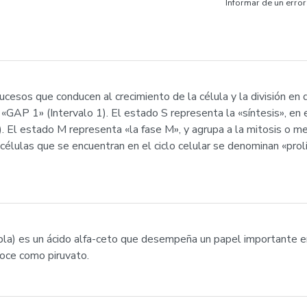
Informar de un error
ucesos que conducen al crecimiento de la célula y la división en d
GAP 1» (Intervalo 1). El estado S representa la «síntesis», en e
 El estado M representa «la fase M», y agrupa a la mitosis o mei
as células que se encuentran en el ciclo celular se denominan «pro
tabla) es un ácido alfa-ceto que desempeña un papel importante e
noce como piruvato.