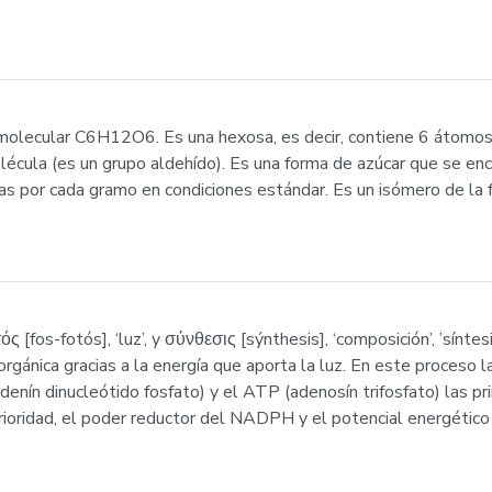
olecular C6H12O6. Es una hexosa, es decir, contiene 6 átomos d
écula (es un grupo aldehído). Es una forma de azúcar que se encue
as por cada gramo en condiciones estándar. Es un isómero de la fr
fos-fotós], ‘luz’, y σύνθεσις [sýnthesis], ‘composición’, ’síntesis’
rgánica gracias a la energía que aporta la luz. En este proceso l
denín dinucleótido fosfato) y el ATP (adenosín trifosfato) las p
ioridad, el poder reductor del NADPH y el potencial energético