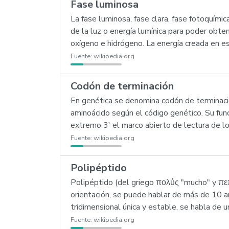
Fase luminosa
La fase luminosa, fase clara, fase fotoquími
de la luz o energía lumínica para poder obt
oxígeno e hidrógeno. La energía creada en est
Fuente:
wikipedia.org
Codón de terminación
En genética se denomina codón de terminaci
aminoácido según el código genético. Su fun
extremo 3' el marco abierto de lectura de l
Fuente:
wikipedia.org
Polipéptido
Polipéptido (del griego πολύς "mucho" y πε
orientación, se puede hablar de más de 10 am
tridimensional única y estable, se habla de u
Fuente:
wikipedia.org