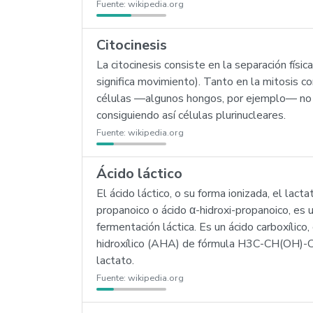
Fuente:
wikipedia.org
Citocinesis
La citocinesis consiste en la separación físic
significa movimiento). Tanto en la mitosis co
células —algunos hongos, por ejemplo— no s
consiguiendo así células plurinucleares.
Fuente:
wikipedia.org
Ácido láctico
El ácido láctico, o su forma ionizada, el lacta
propanoico o ácido α-hidroxi-propanoico, e
fermentación láctica. Es un ácido carboxílico
hidroxílico (AHA) de fórmula H3C-CH(OH)-CO
lactato.
Fuente:
wikipedia.org