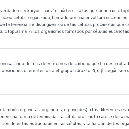
verdadero', y karyon, ‘nuez’ o ‘núcleo’— a las que tienen un cit
cleo celular organizado, limitado por una envoltura nuclear, en 
de la herencia; se distinguen así de las células procariotas que c
su citoplasma. A los organismos formados por células eucariotas
nosacárido de más de 5 átomos de carbono que ha desarrollado 
 posiciones diferentes para el grupo hidroxilo: α, o β, según sea s
o también organelas, organelos, organoides) a las diferentes est
tienen una forma determinada. La célula procariota carece de la 
ción de estas estructuras en las células, y la función de los órg