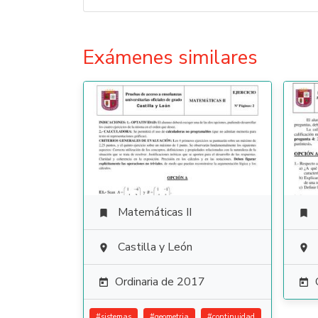
Exámenes similares
Matemáticas II


Castilla y León


Ordinaria de 2017


#
sistemas
#
geometria
#
continuidad