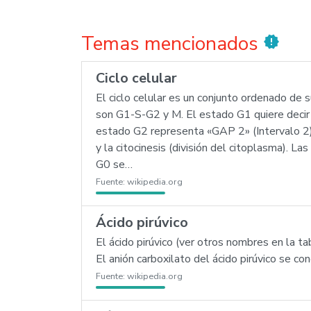
Temas mencionados
new_releases
Ciclo celular
El ciclo celular es un conjunto ordenado de s
son G1-S-G2 y M. El estado G1 quiere decir «
estado G2 representa «GAP 2» (Intervalo 2).
y la citocinesis (división del citoplasma). L
G0 se…
Fuente:
wikipedia.org
Ácido pirúvico
El ácido pirúvico (ver otros nombres en la 
El anión carboxilato del ácido pirúvico se co
Fuente:
wikipedia.org