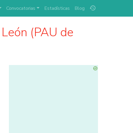
history
Convocatorias
Estadísticas
Blog
y León (PAU de