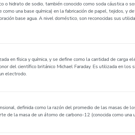
co o hidrato de sodio, también conocido como soda cáustica o sos
e como una base química) en la fabricación de papel, tejidos, y de
foración base agua. A nivel doméstico, son reconocidas sus util
ada en física y química, y se define como la cantidad de carga el
r del científico británico Michael Faraday. Es utilizada en los s
un electrodo.
mensional, definida como la razón del promedio de las masas de 
arte de la masa de un átomo de carbono-12 (conocida como una u