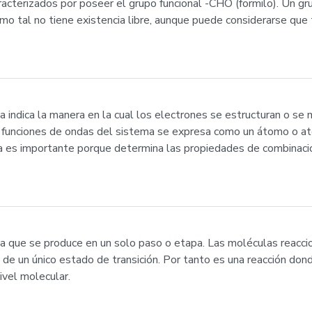
cterizados por poseer el grupo funcional -CHO (formilo). Un gr
o tal no tiene existencia libre, aunque puede considerarse que
nica indica la manera en la cual los electrones se estructuran o s
as funciones de ondas del sistema se expresa como un átomo o a
ica es importante porque determina las propiedades de combinaci
la que se produce en un solo paso o etapa. Las moléculas reaccio
 de un único estado de transición. Por tanto es una reacción do
ivel molecular.