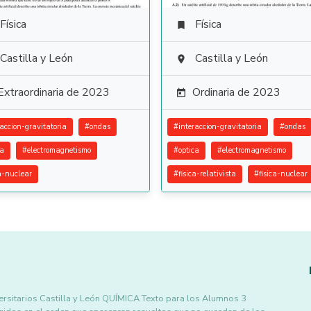
Física
Física

Castilla y León
Castilla y León

Extraordinaria de 2023
Ordinaria de 2023

raccion-gravitatoria
#
ondas
#
interaccion-gravitatoria
#
ondas
ca
#
electromagnetismo
#
optica
#
electromagnetismo
ca-nuclear
#
fisica-relativista
#
fisica-nuclear
ersitarios Castilla y León QUÍMICA Texto para los Alumnos 3