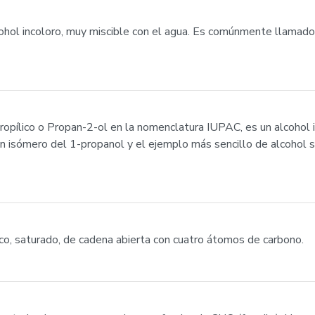
ohol incoloro, muy miscible con el agua. Es comúnmente llamado
opílico o Propan-2-ol en la nomenclatura IUPAC, es un alcohol i
 un isómero del 1-propanol y el ejemplo más sencillo de alcohol 
ico, saturado, de cadena abierta con cuatro átomos de carbono.