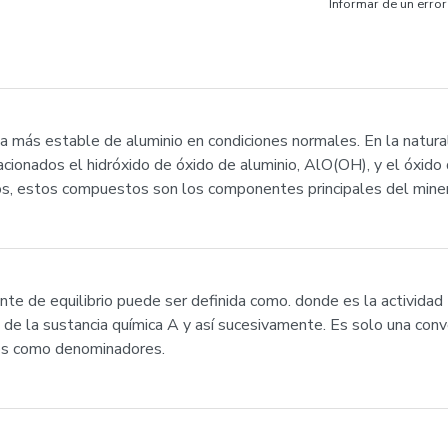
Informar de un error
rma más estable de aluminio en condiciones normales. En la natu
acionados el hidróxido de óxido de aluminio, AlO(OH), y el óxid
tos, estos compuestos son los componentes principales del minera
ante de equilibrio puede ser definida como. donde es la actividad
o de la sustancia química A y así sucesivamente. Es solo una conv
os como denominadores.