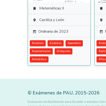
Matemáticas II


Castilla y León


Ordinaria de 2023


#
matrices
#
sistemas
#
geometria
#
inte
#
representacion
#
integrales
#
opti
#
estadistica
#
fisi
©
Exámenes de PAU
,
2015
-2026
Evaluación de Bachillerato para Acceder a estudios Univ