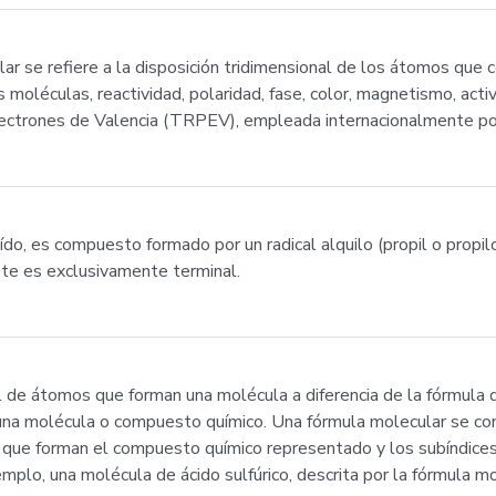
ar se refiere a la disposición tridimensional de los átomos que 
oléculas, reactividad, polaridad, fase, color, magnetismo, activi
ctrones de Valencia (TRPEV), empleada internacionalmente por s
do, es compuesto formado por un radical alquilo (propil o propilo
ste es exclusivamente terminal.
 de átomos que forman una molécula a diferencia de la fórmula q
una molécula o compuesto químico. Una fórmula molecular se co
que forman el compuesto químico representado y los subíndice
emplo, una molécula de ácido sulfúrico, descrita por la fórmul