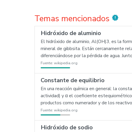
Temas mencionados
new_releases
Hidróxido de aluminio
El hidróxido de aluminio, Al(OH)3, es la fo
mineral de gibbsita. Están cercanamente rel
diferenciándose por la pérdida de agua. Jun
Fuente:
wikipedia.org
Constante de equilibrio
En una reacción química en general: la const
actividad) y α el coeficiente estequiométric
productos como numerador y de los reactiv
Fuente:
wikipedia.org
Hidróxido de sodio