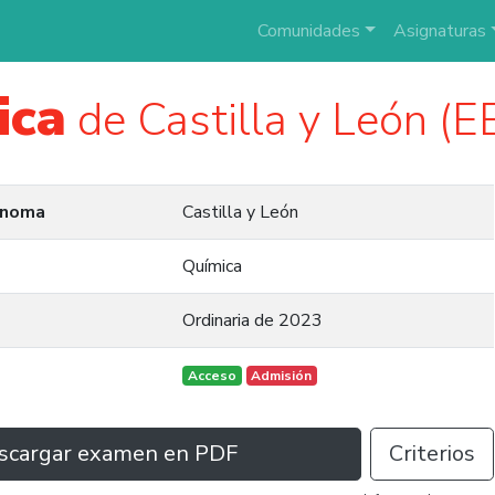
Comunidades
Asignaturas
ica
de Castilla y León (
ónoma
Castilla y León
Química
Ordinaria de 2023
Acceso
Admisión
scargar examen en PDF
Criterios