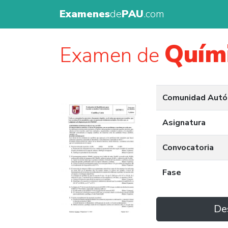
Examenes
de
PAU
.com
Quím
Examen de
Comunidad Aut
Asignatura
Convocatoria
Fase
De