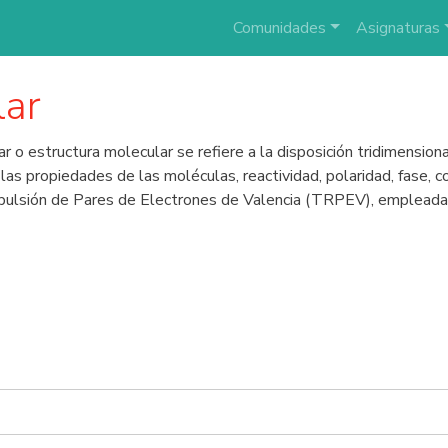
Comunidades
Asignaturas
lar
r o estructura molecular se refiere a la disposición tridimensio
s propiedades de las moléculas, reactividad, polaridad, fase, col
pulsión de Pares de Electrones de Valencia (TRPEV), empleada in