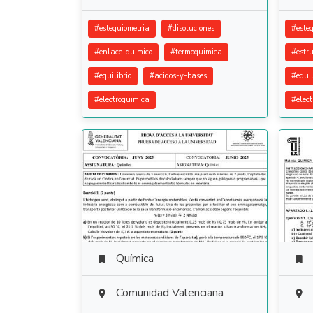
#
estequiometria
#
disoluciones
#
este
#
enlace-quimico
#
termoquimica
#
estr
#
equilibrio
#
acidos-y-bases
#
equil
#
electroquimica
#
elec
Química


Comunidad Valenciana

