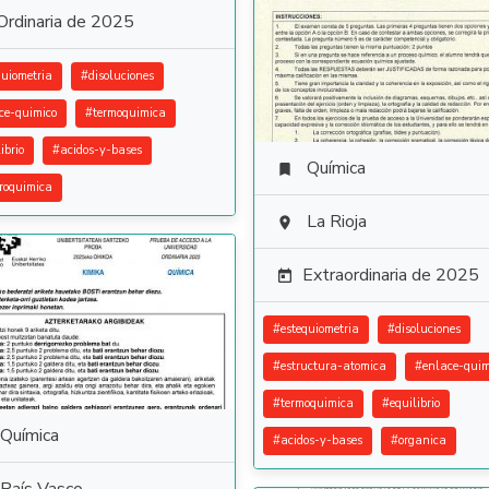
Ordinaria de 2025
quiometria
#
disoluciones
ce-quimico
#
termoquimica
ibrio
#
acidos-y-bases
Química

troquimica
La Rioja

Extraordinaria de 2025

#
estequiometria
#
disoluciones
#
estructura-atomica
#
enlace-quim
#
termoquimica
#
equilibrio
Química
#
acidos-y-bases
#
organica