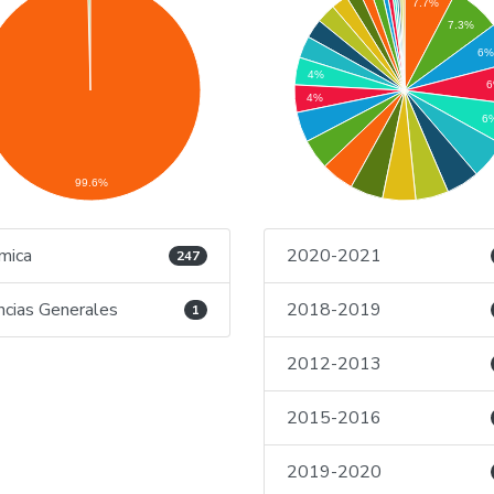
7.7%
7.3%
6%
4%
4%
6
99.6%
mica
2020-2021
247
ncias Generales
2018-2019
1
2012-2013
2015-2016
2019-2020