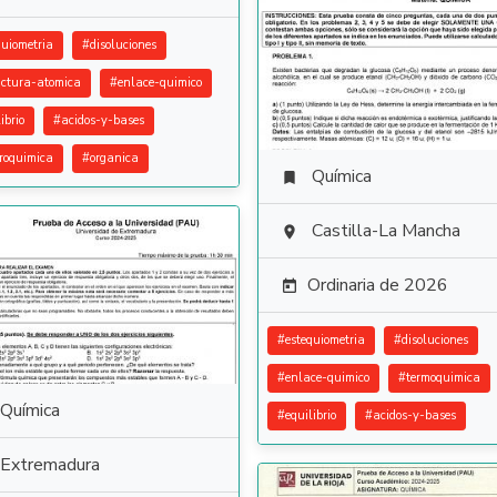
quiometria
#
disoluciones
uctura-atomica
#
enlace-quimico
ibrio
#
acidos-y-bases
troquimica
#
organica
Química

Castilla-La Mancha

Ordinaria de 2026

#
estequiometria
#
disoluciones
#
enlace-quimico
#
termoquimica
Química
#
equilibrio
#
acidos-y-bases
Extremadura