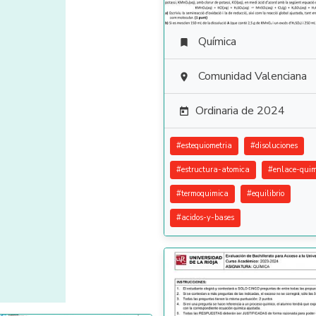
Química

Comunidad Valenciana

Ordinaria de 2024

#
estequiometria
#
disoluciones
#
estructura-atomica
#
enlace-quim
#
termoquimica
#
equilibrio
#
acidos-y-bases