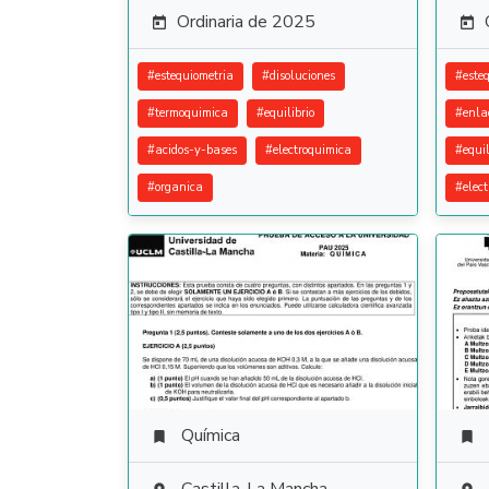
Ordinaria de 2025


#
estequiometria
#
disoluciones
#
este
#
termoquimica
#
equilibrio
#
enla
#
acidos-y-bases
#
electroquimica
#
equil
#
organica
#
elec
Química

