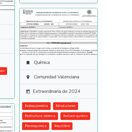
Química

ico
Comunidad Valenciana

Extraordinaria de 2024

#
estequiometria
#
disoluciones
#
estructura-atomica
#
enlace-quimico
#
termoquimica
#
equilibrio