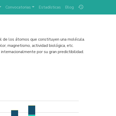
history
Convocatorias
Estadísticas
Blog
nal de los átomos que constituyen una molécula.
or, magnetismo, actividad biológica, etc.
ternacionalmente por su gran predictibilidad.