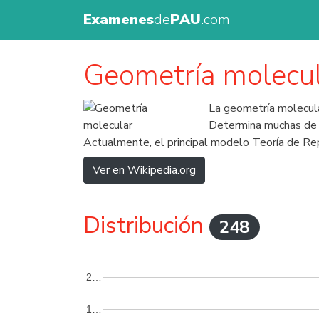
Examenes
de
PAU
.com
Geometría molecu
La geometría molecula
Determina muchas de la
Actualmente, el principal modelo Teoría de Re
Ver en Wikipedia.org
Distribución
248
2…
1…