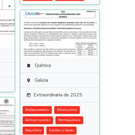
Química

Galicia

Extraordinaria de 2025

#
estequiometria
#
disoluciones
#
enlace-quimico
#
termoquimica
#
equilibrio
#
acidos-y-bases