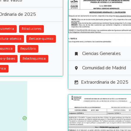
País Vasco
Ordinaria de 2025
quiometria
#
disoluciones
uctura-atomica
#
enlace-quimico
oquimica
#
equilibrio
Ciencias Generales

os-y-bases
#
electroquimica
Comunidad de Madrid

nica
Extraordinaria de 2025
