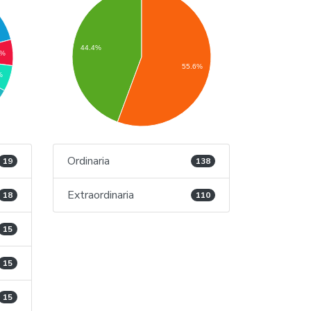
44.4%
6%
55.6%
%
Ordinaria
19
138
Extraordinaria
18
110
15
15
15