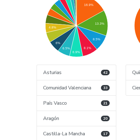
16.9%
13.3%
4.8%
8.5%
6%
8.1%
6.5%
6.9%
Asturias
Quí
42
Comunidad Valenciana
Cie
33
País Vasco
21
Aragón
20
Castilla-La Mancha
17