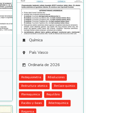
Química

País Vasco

Ordinaria de 2026

#
estequiometria
#
disoluciones
#
estructura-atomica
#
enlace-quimico
#
termoquimica
#
equilibrio
#
acidos-y-bases
#
electroquimica
#
organica