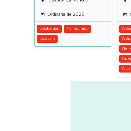
Castilla-La Mancha


Ordinaria de 2025


#
disoluciones
#
termoquimica
#
este
#
equilibrio
#
estr
#
term
#
acid
#
orga