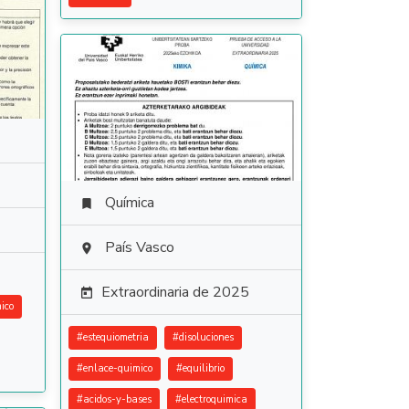
Química

País Vasco

Extraordinaria de 2025

ico
#
estequiometria
#
disoluciones
#
enlace-quimico
#
equilibrio
#
acidos-y-bases
#
electroquimica