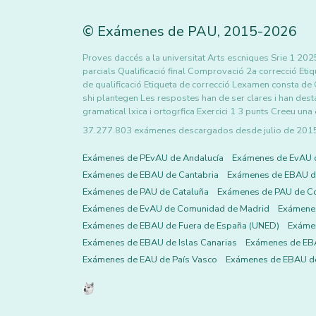
©
Exámenes de PAU
,
2015
-2026
Proves daccés a la universitat Arts escniques Srie 1 2025 
parcials Qualificació final Comprovació 2a correcció Etiq
de qualificació Etiqueta de correcció Lexamen consta de
shi plantegen Les respostes han de ser clares i han des
gramatical lxica i ortogrfica Exercici 1 3 punts Creeu un
37.277.803 exámenes descargados desde julio de 2015 h
Exámenes de PEvAU de Andalucía
Exámenes de EvAU 
Exámenes de EBAU de Cantabria
Exámenes de EBAU de
Exámenes de PAU de Cataluña
Exámenes de PAU de C
Exámenes de EvAU de Comunidad de Madrid
Exámene
Exámenes de EBAU de Fuera de España (UNED)
Exámen
Exámenes de EBAU de Islas Canarias
Exámenes de EBA
Exámenes de EAU de País Vasco
Exámenes de EBAU de