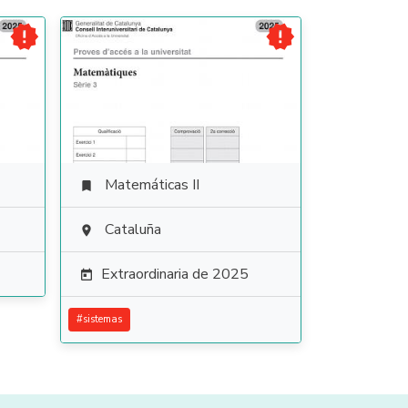


Matemáticas II

Cataluña

Extraordinaria de 2025

#
sistemas