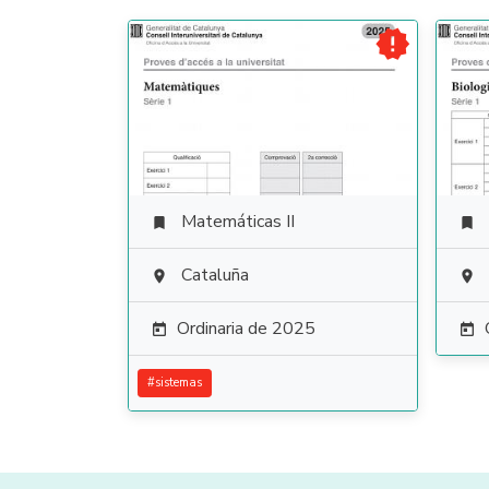

Matemáticas II


Cataluña


Ordinaria de 2025


#
sistemas