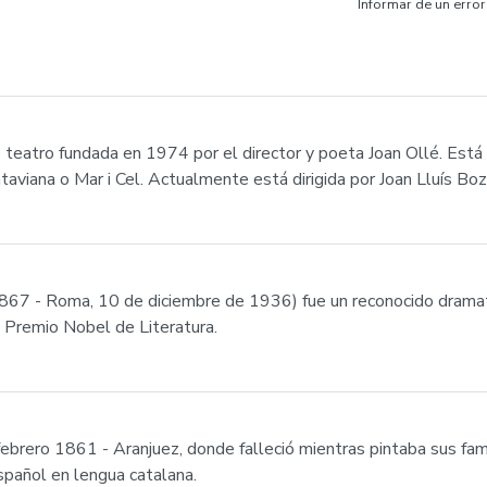
Informar de un error
eatro fundada en 1974 por el director y poeta Joan Ollé. Está 
aviana o Mar i Cel. Actualmente está dirigida por Joan Lluís Bo
 1867 - Roma, 10 de diciembre de 1936) fue un reconocido dramat
l Premio Nobel de Literatura.
ebrero 1861 - Aranjuez, donde falleció mientras pintaba sus fam
spañol en lengua catalana.