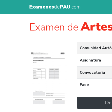
Examenes
de
PAU
.com
Artes
Examen de
Comunidad Aut
Asignatura
Convocatoria
Fase
De