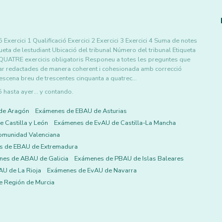
Exercici 1 Qualificació Exercici 2 Exercici 3 Exercici 4 Suma de notes
ueta de lestudiant Ubicació del tribunal Número del tribunal Etiqueta
 QUATRE exercicis obligatoris Responeu a totes les preguntes que
tar redactades de manera coherent i cohesionada amb correcció
a escena breu de trescentes cinquanta a quatrec…
asta ayer... y contando.
de Aragón
Exámenes de EBAU de Asturias
 Castilla y León
Exámenes de EvAU de Castilla-La Mancha
omunidad Valenciana
s de EBAU de Extremadura
es de ABAU de Galicia
Exámenes de PBAU de Islas Baleares
U de La Rioja
Exámenes de EvAU de Navarra
 Región de Murcia