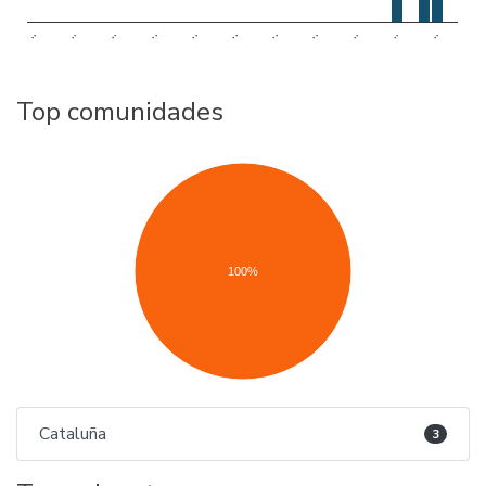
..
..
..
..
..
..
..
..
..
..
..
Top comunidades
100%
Cataluña
3