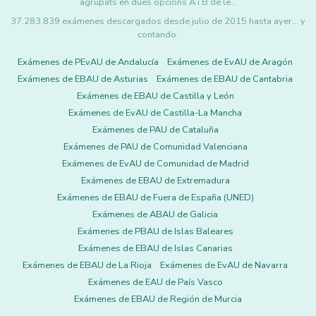
agrupats en dues opcions A i B de le…
37.283.839 exámenes descargados desde julio de 2015 hasta ayer... y
contando.
Exámenes de PEvAU de Andalucía
Exámenes de EvAU de Aragón
Exámenes de EBAU de Asturias
Exámenes de EBAU de Cantabria
Exámenes de EBAU de Castilla y León
Exámenes de EvAU de Castilla-La Mancha
Exámenes de PAU de Cataluña
Exámenes de PAU de Comunidad Valenciana
Exámenes de EvAU de Comunidad de Madrid
Exámenes de EBAU de Extremadura
Exámenes de EBAU de Fuera de España (UNED)
Exámenes de ABAU de Galicia
Exámenes de PBAU de Islas Baleares
Exámenes de EBAU de Islas Canarias
Exámenes de EBAU de La Rioja
Exámenes de EvAU de Navarra
Exámenes de EAU de País Vasco
Exámenes de EBAU de Región de Murcia