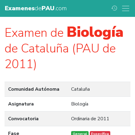
Examenes
de
PAU
.com
history
Biología
Examen de
de Cataluña (PAU de
2011)
Comunidad Autónoma
Cataluña
Asignatura
Biología
Convocatoria
Ordinaria de 2011
Fase
General
Específica