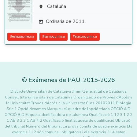

Cataluña

Ordinaria de 2011

#
estequiometria
#
termoquimica
#
electroquimica
©
Exámenes de PAU
,
2015
-2026
Districte Universitari de Catalunya Jfmm Generalitat de Catalunya
Consell lnteruniversitari de Catalunya Organització de Proves dAccés a
la Universitat Proves dAccés a la Universitat Curs 20102011 Biologia
Srie 1 Opció dexamen Marqueu el quadre de lopció triada OPCIÓ A D
OPCIÓ B D Etiqueta identificadora de lalumnea Qualificació 1 12 3 1 2 2
1 AB 3 2 3 1 AB 4 2 Qualificació final Etiqueta de qualificació Ubicació
del tribunal Número del tribunal La prova consta de quatre exercicis Els
exercicis 1 i 2 són comuns i obligatoris i els exercicis 3 i 4 estan