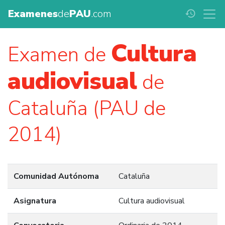
Examenes
de
PAU
.com
history
Cultura
Examen de
audiovisual
de
Cataluña (PAU de
2014)
Comunidad Autónoma
Cataluña
Asignatura
Cultura audiovisual