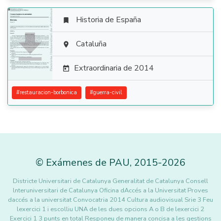
Historia de España


Cataluña

Extraordinaria de 2014

#
restauracion-borbonica
#
guerra-civil
©
Exámenes de PAU
,
2015
-2026
Districte Universitari de Catalunya Generalitat de Catalunya Consell
lnteruniversitari de Catalunya Oficina dAccés a la Universitat Proves
daccés a la universitat Convocatria 2014 Cultura audiovisual Srie 3 Feu
lexercici 1 i escolliu UNA de les dues opcions A o B de lexercici 2
Exercici 1 3 punts en total Responeu de manera concisa a les qestions