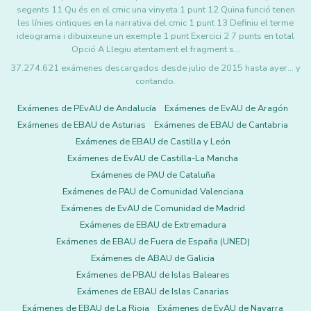
segents 11 Qu és en el cmic una vinyeta 1 punt 12 Quina funció tenen
les línies cintiques en la narrativa del cmic 1 punt 13 Definiu el terme
ideograma i dibuixeune un exemple 1 punt Exercici 2 7 punts en total
Opció A Llegiu atentament el fragment s…
37.274.621 exámenes descargados desde julio de 2015 hasta ayer... y
contando.
Exámenes de PEvAU de Andalucía
Exámenes de EvAU de Aragón
Exámenes de EBAU de Asturias
Exámenes de EBAU de Cantabria
Exámenes de EBAU de Castilla y León
Exámenes de EvAU de Castilla-La Mancha
Exámenes de PAU de Cataluña
Exámenes de PAU de Comunidad Valenciana
Exámenes de EvAU de Comunidad de Madrid
Exámenes de EBAU de Extremadura
Exámenes de EBAU de Fuera de España (UNED)
Exámenes de ABAU de Galicia
Exámenes de PBAU de Islas Baleares
Exámenes de EBAU de Islas Canarias
Exámenes de EBAU de La Rioja
Exámenes de EvAU de Navarra