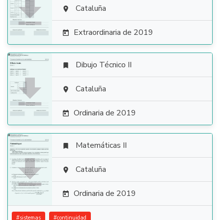

Cataluña

Extraordinaria de 2019

Dibujo Técnico II


Cataluña

Ordinaria de 2019

Matemáticas II


Cataluña

Ordinaria de 2019

#
sistemas
#
continuidad