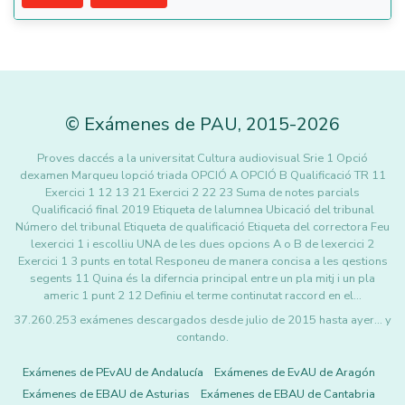
©
Exámenes de PAU
,
2015
-2026
Proves daccés a la universitat Cultura audiovisual Srie 1 Opció
dexamen Marqueu lopció triada OPCIÓ A OPCIÓ B Qualificació TR 11
Exercici 1 12 13 21 Exercici 2 22 23 Suma de notes parcials
Qualificació final 2019 Etiqueta de lalumnea Ubicació del tribunal
Número del tribunal Etiqueta de qualificació Etiqueta del correctora Feu
lexercici 1 i escolliu UNA de les dues opcions A o B de lexercici 2
Exercici 1 3 punts en total Responeu de manera concisa a les qestions
segents 11 Quina és la diferncia principal entre un pla mitj i un pla
americ 1 punt 2 12 Definiu el terme continutat raccord en el…
37.260.253 exámenes descargados desde julio de 2015 hasta ayer... y
contando.
Exámenes de PEvAU de Andalucía
Exámenes de EvAU de Aragón
Exámenes de EBAU de Asturias
Exámenes de EBAU de Cantabria