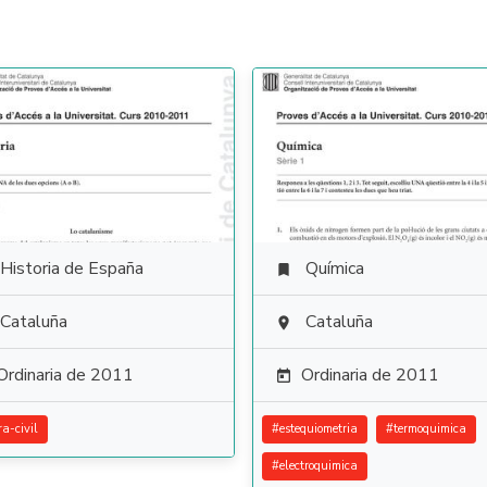
Historia de España
Química

Cataluña
Cataluña

Ordinaria de 2011
Ordinaria de 2011

ra-civil
#
estequiometria
#
termoquimica
#
electroquimica