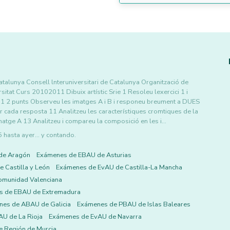
Catalunya Consell lnteruniversitari de Catalunya Organització de
sitat Curs 20102011 Dibuix artístic Srie 1 Resoleu lexercici 1 i
ci 1 2 punts Observeu les imatges A i B i responeu breument a DUES
r cada resposta 11 Analitzeu les característiques cromtiques de la
matge A 13 Analitzeu i compareu la composició en les i…
asta ayer... y contando.
de Aragón
Exámenes de EBAU de Asturias
 Castilla y León
Exámenes de EvAU de Castilla-La Mancha
omunidad Valenciana
s de EBAU de Extremadura
es de ABAU de Galicia
Exámenes de PBAU de Islas Baleares
U de La Rioja
Exámenes de EvAU de Navarra
 Región de Murcia