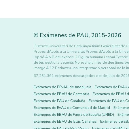
©
Exámenes de PAU
,
2015
-2026
Districte Universitari de Catalunya Jimm Generalitat de 
Proves dAccés a la Universitat Proves dAccés a la Univer
lopció A o B de lexercici 2 Figura humana i espai Exerci
de les qestions segents No escriviu més de deu línies pe
imatge A 12 Redacteu una interpretació personal de la i
37.281.361 exámenes descargados desde julio de 2015 h
Exámenes de PEvAU de Andalucía
Exámenes de EvAU 
Exámenes de EBAU de Cantabria
Exámenes de EBAU de
Exámenes de PAU de Cataluña
Exámenes de PAU de C
Exámenes de EvAU de Comunidad de Madrid
Exámene
Exámenes de EBAU de Fuera de España (UNED)
Exámen
Exámenes de EBAU de Islas Canarias
Exámenes de EBA
Exámenes de EAU de País Vasco
Exámenes de EBAU de