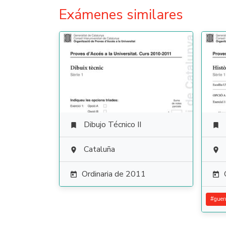
Exámenes similares
Dibujo Técnico II


Cataluña


Ordinaria de 2011


#
guer