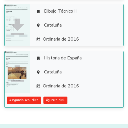
Dibujo Técnico II


Cataluña

Ordinaria de 2016

Historia de España


Cataluña

Ordinaria de 2016

#
segunda-republica
#
guerra-civil