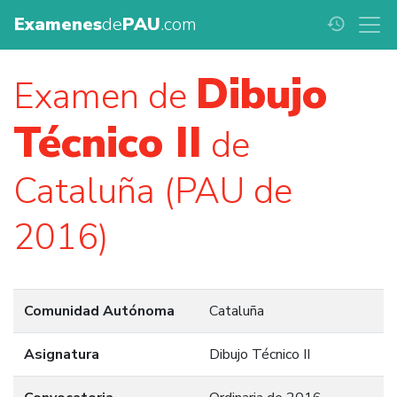
Examenes
de
PAU
.com
history
Dibujo
Examen de
Técnico II
de
Cataluña (PAU de
2016)
Comunidad Autónoma
Cataluña
Asignatura
Dibujo Técnico II