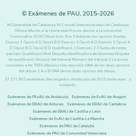
©
Exámenes de PAU
,
2015
-2026
M Generalitat de Catalunya W Consell lnteruniversitari de Catalunya
Oficina dAccés a la Universitat Proves daccés a la universitat
Convocatria 2016 Dibuix tcnic Srie 3 Indiqueu les opcions triades
Exercici 1 Opció A D Opció B D Exercici 2 Opció A D Exercici 3 Opció A
D Opció B D Opció B D Qualificació 1 Exercicis 2 3 Suma de notes
parcials Qualificació final Etiqueta identificadora de lalumnea Etiqueta
de qualificació Ubicació del tribunal Número del tribunal 2 La prova
consisteix a fer TRES dibuixos Heu descollir UNA de les dues opcions
del dibuix 1 A o B UNA de les dues opcions del dibuix…
37.277.803 exámenes descargados desde julio de 2015 hasta ayer... y
contando.
Exámenes de PEvAU de Andalucía
Exámenes de EvAU de Aragón
Exámenes de EBAU de Asturias
Exámenes de EBAU de Cantabria
Exámenes de EBAU de Castilla y León
Exámenes de EvAU de Castilla-La Mancha
Exámenes de PAU de Cataluña
Exámenes de PAU de Comunidad Valenciana