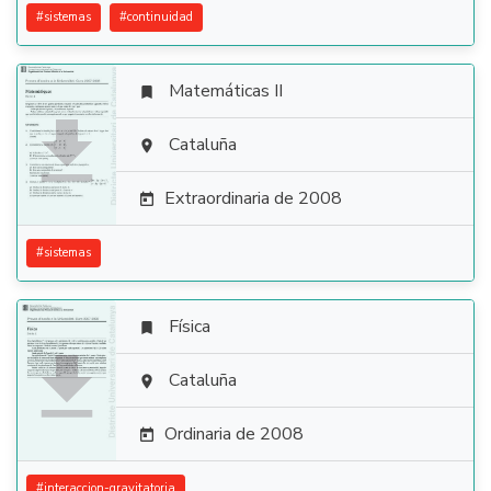
#
sistemas
#
continuidad
Matemáticas II


Cataluña

Extraordinaria de 2008

#
sistemas
Física


Cataluña

Ordinaria de 2008

#
interaccion-gravitatoria