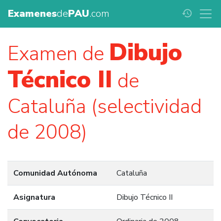
Examenes
de
PAU
.com
history
Dibujo
Examen de
Técnico II
de
Cataluña (selectividad
de 2008)
Comunidad Autónoma
Cataluña
Asignatura
Dibujo Técnico II