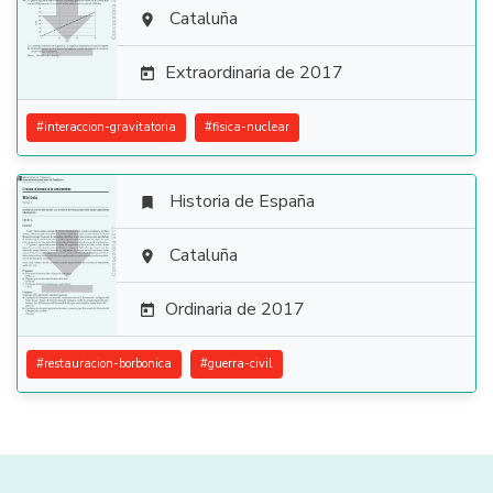

Cataluña

Extraordinaria de 2017

#
interaccion-gravitatoria
#
fisica-nuclear
Historia de España


Cataluña

Ordinaria de 2017

#
restauracion-borbonica
#
guerra-civil