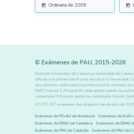
Ordinaria de 2009


©
Exámenes de PAU
,
2015
-2026
Districte Universitari de Catalunya Generalitat de Catal
dAccés a la Universitat Proves daccés a la Universitat 
dos exercicis cadascuna La primera part és comuna i la
PART Exercici 1 25 punts En cada qestió només es pot t
contestada 016 punts qestió no contestada 0 punts Qest
37.270.187 exámenes descargados desde julio de 2015 h
Exámenes de PEvAU de Andalucía
Exámenes de EvAU 
Exámenes de EBAU de Cantabria
Exámenes de EBAU de
Exámenes de PAU de Cataluña
Exámenes de PAU de C