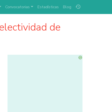
history
Convocatorias
Estadísticas
Blog
electividad de