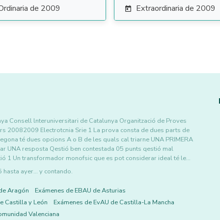
Ordinaria de 2009
Extraordinaria de 2009

unya Consell lnteruniversitari de Catalunya Organització de Proves
Curs 20082009 Electrotcnia Srie 1 La prova consta de dues parts de
 segona té dues opcions A o B de les quals cal triarne UNA PRIMERA
riar UNA resposta Qestió ben contestada 05 punts qestió mal
ió 1 Un transformador monofsic que es pot considerar ideal té le…
asta ayer... y contando.
de Aragón
Exámenes de EBAU de Asturias
 Castilla y León
Exámenes de EvAU de Castilla-La Mancha
omunidad Valenciana