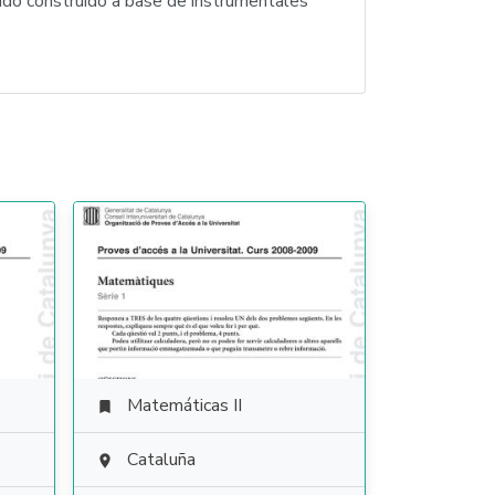
nido construido a base de instrumentales
Matemáticas II

Cataluña
