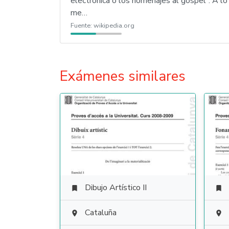
electrónica o los homenajes al góspel". A l
me…
Fuente:
wikipedia.org
Exámenes similares
Dibujo Artístico II


Cataluña

