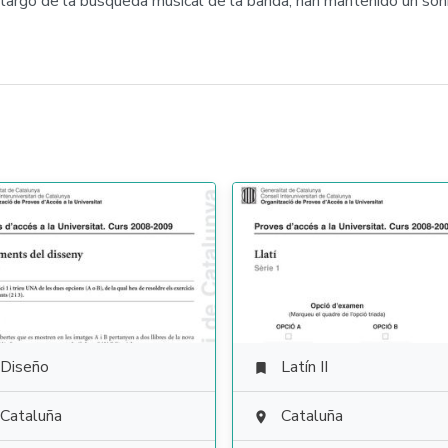
o largo de la búsqueda musical de la banda, han mantenido un so
Diseño
Latín II

Cataluña
Cataluña
