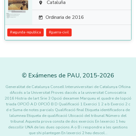

Cataluña

Ordinaria de 2016

#
segunda-republica
#
guerra-civil
©
Exámenes de PAU
,
2015
-2026
Generalitat de Catalunya Consell lnteruniversitari de Catalunya Oficina
dAccés a la Universitat Proves daccés a la universitat Convocatria
2016 Histria de lart Srie 3 Opció dexamen Marqueu el quadre de lopció
triada OPCIÓ A D OPCIÓ B D Qualificació 1 Exercici 1 2 a b Exercici 2 c
d e Suma de notes parcials Qualificació final Etiqueta identificadora de
lalumnea Etiqueta de qualificació Ubicació del tribunal Número del
tribunal Aquesta prova consta de dos exercicis En lexercici 1 heu
descollir UNA de les dues opcions A o B i respondre a les qestions
que shi plantegen En lexercici 2 heu descol…