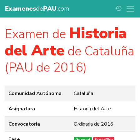
Examenes
de
PAU
.com
history
Historia
Examen de
del Arte
de Cataluña
(PAU de 2016)
Comunidad Autónoma
Cataluña
Asignatura
Historia del Arte
Convocatoria
Ordinaria de 2016
Fase
General
Específica