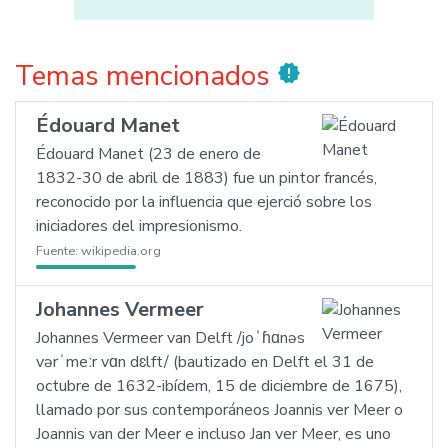
Temas mencionados
new_releases
Édouard Manet
Édouard Manet (23 de enero de
1832-30 de abril de 1883) fue un pintor francés,
reconocido por la influencia que ejerció sobre los
iniciadores del impresionismo.
Fuente:
wikipedia.org
Johannes Vermeer
Johannes Vermeer van Delft /joˈɦɑnəs
vərˈmeːr vɑn dɛlft/ (bautizado en Delft el 31 de
octubre de 1632-ibídem, 15 de diciembre de 1675),
llamado por sus contemporáneos Joannis ver Meer o
Joannis van der Meer e incluso Jan ver Meer, es uno