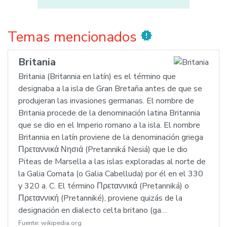
Temas mencionados
new_releases
Britania
Britania (Britannia en latín) es el término que
designaba a la isla de Gran Bretaña antes de que se
produjeran las invasiones germanas. El nombre de
Britania procede de la denominación latina Britannia
que se dio en el Imperio romano a la isla. El nombre
Britannia en latín proviene de la denominación griega
Πρεταννικά Νησιά (Pretanniká Nesiá) que le dio
Piteas de Marsella a las islas exploradas al norte de
la Galia Comata (o Galia Cabelluda) por él en el 330
y 320 a. C. El término Πρεταννικά (Pretanniká) o
Πρεταννική (Pretanniké), proviene quizás de la
designación en dialecto celta britano (ga…
Fuente:
wikipedia.org