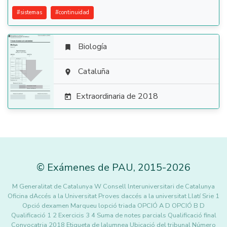
#
sistemas
#
continuidad
Biología


Cataluña

Extraordinaria de 2018

©
Exámenes de PAU
,
2015
-2026
M Generalitat de Catalunya W Consell lnteruniversitari de Catalunya
Oficina dAccés a la Universitat Proves daccés a la universitat Llatí Srie 1
Opció dexamen Marqueu lopció triada OPCIÓ A D OPCIÓ B D
Qualificació 1 2 Exercicis 3 4 Suma de notes parcials Qualificació final
Convocatria 2018 Etiqueta de lalumnea Ubicació del tribunal Número