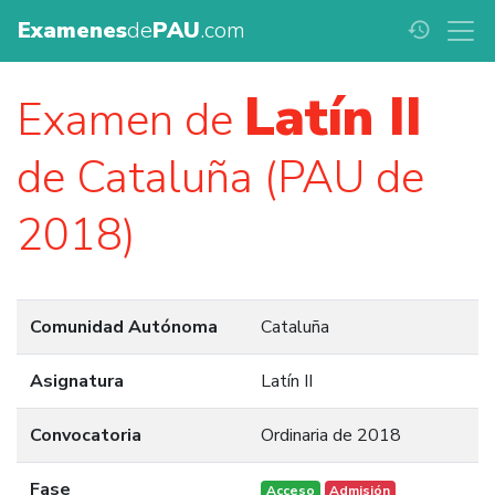
Examenes
de
PAU
.com
history
Latín II
Examen de
de Cataluña (PAU de
2018)
Comunidad Autónoma
Cataluña
Asignatura
Latín II
Convocatoria
Ordinaria de 2018
Fase
Acceso
Admisión