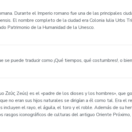
omana. Durante el Imperio romano fue una de las principales ciuda
ensis. El nombre completo de la ciudad era Colonia Iulia Urbs Tr
rado Patrimonio de la Humanidad de la Unesco.
ue se puede traducir como ¡Qué tiempos, qué costumbres!, o bien
iguo Ζεύς Zeús) es el «padre de los dioses y los hombres», que 
 que no eran sus hijos naturales se dirigían a él como tal. Era el 
os incluyen el rayo, el águila, el toro y el roble. Además de su h
s rasgos iconográficos de culturas del antiguo Oriente Próximo