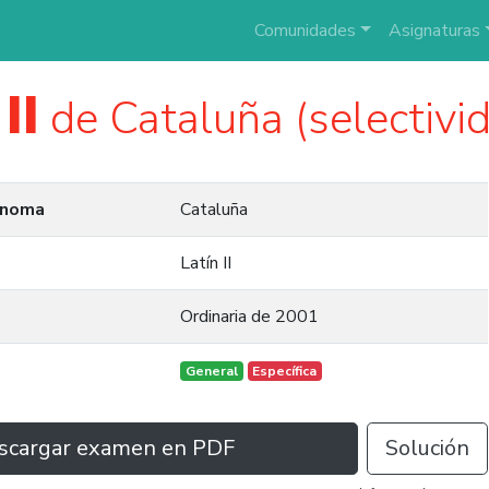
Comunidades
Asignaturas
II
de Cataluña (selectivi
ónoma
Cataluña
Latín II
Ordinaria de 2001
General
Específica
scargar examen en PDF
Solución