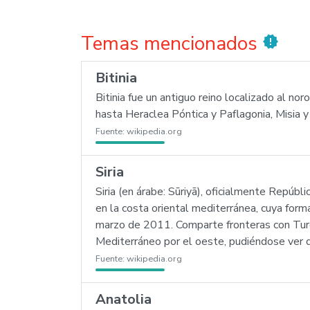
Temas mencionados
new_releases
Bitinia
Bitinia fue un antiguo reino localizado al 
hasta Heraclea Póntica y Paflagonia, Misia 
Fuente:
wikipedia.org
Siria
Siria (en árabe: Sūriyā), oficialmente Repúb
en la costa oriental mediterránea, cuya forma
marzo de 2011. Comparte fronteras con Turquía
Mediterráneo por el oeste, pudiéndose ver de
Fuente:
wikipedia.org
Anatolia