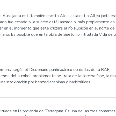
 Alea jacta est (también escrito Alea iacta est o Allea jacta est
 dado fue echado o la suerte está lanzada o, más propiamente en
ar en el momento que este cruzara el río Rubicón en el norte de Ital
mano. Es posible que en la obra de Suetonio intitulada Vida de 
émens, según el Diccionario panhispánico de dudas de la RAE) —lo
ncia del alcohol; propiamente se trata de la tercera fase, la m
a intoxicación por benzodiacepinas o barbitúricos.
tuada en la provincia de Tarragona. Es una de las tres comarcas