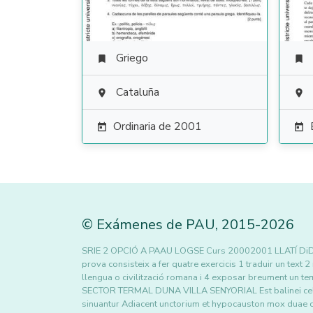
Griego


Cataluña


Ordinaria de 2001


©
Exámenes de PAU
,
2015
-2026
SRIE 2 OPCIÓ A PAAU LOGSE Curs 20002001 LLATÍ DiDisst
prova consisteix a fer quatre exercicis 1 traduir un text
llengua o civilització romana i 4 exposar breument un t
SECTOR TERMAL DUNA VILLA SENYORIAL Est balinei cella fr
sinuantur Adiacent unctorium et hypocauston mox duae 