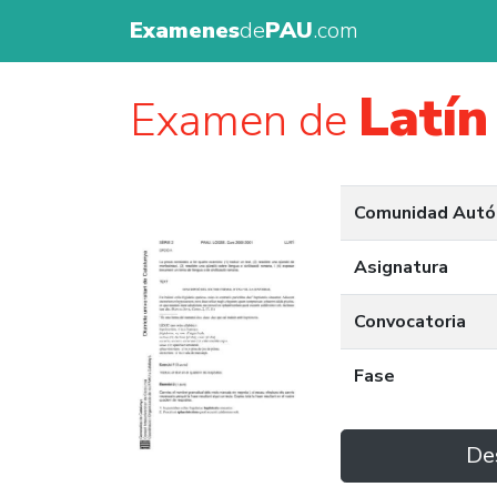
Examenes
de
PAU
.com
Latín 
Examen de
Comunidad Aut
Asignatura
Convocatoria
Fase
De