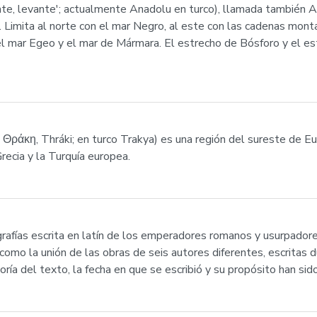
nte, levante'; actualmente Anadolu en turco), llamada también A
. Limita al norte con el mar Negro, al este con las cadenas mon
el mar Egeo y el mar de Mármara. El estrecho de Bósforo y el e
o Θράκη, Thráki; en turco Trakya) es una región del sureste de Eu
recia y la Turquía europea.
grafías escrita en latín de los emperadores romanos y usurpadore
mo la unión de las obras de seis autores diferentes, escritas d
oría del texto, la fecha en que se escribió y su propósito han s