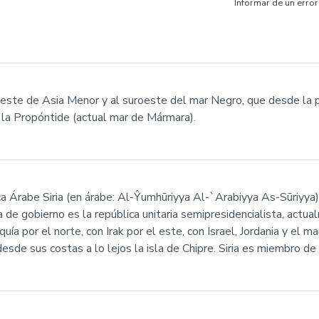
Informar de un error
noroeste de Asia Menor y al suroeste del mar Negro, que desde la
y la Propóntide (actual mar de Mármara).
lica Árabe Siria (en árabe: Al-Ŷumhūriyya Al-`Arabiyya As-Sūriyya
 de gobierno es la república unitaria semipresidencialista, actua
 por el norte, con Irak por el este, con Israel, Jordania y el mar
sde sus costas a lo lejos la isla de Chipre. Siria es miembro de