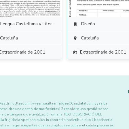
Lengua Castellana y Literatura
Diseño

Cataluña
Cataluña

Extraordinaria de 2001
Extraordinaria de 2001

triricctteeuuninivveerrsisittaaririddeeCCaattalaluunnyyaa La
 2 resoldre una qestió de morfosintaxi 3 resoldre una qestió sobre
ema de llengua o de civilització romana TEXT DESCRIPCIÓ DEL
igidaria spatiosa cuius in contrariis parietibus duo1 baptisteria
cellae magis elegantes quam sumptuosae cohaeret calida piscina ex