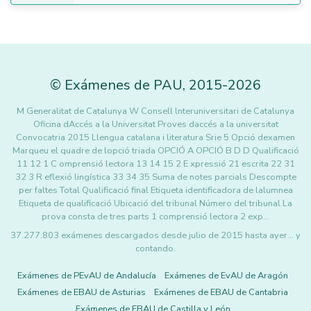
©
Exámenes de PAU
,
2015
-2026
M Generalitat de Catalunya W Consell lnteruniversitari de Catalunya
Oficina dAccés a la Universitat Proves daccés a la universitat
Convocatria 2015 Llengua catalana i literatura Srie 5 Opció dexamen
Marqueu el quadre de lopció triada OPCIÓ A OPCIÓ B D D Qualificació
11 12 1 C omprensió lectora 13 14 15 2 E xpressió 21 escrita 22 31
32 3 R eflexió lingística 33 34 35 Suma de notes parcials Descompte
per faltes Total Qualificació final Etiqueta identificadora de lalumnea
Etiqueta de qualificació Ubicació del tribunal Número del tribunal La
prova consta de tres parts 1 comprensió lectora 2 exp…
37.277.803 exámenes descargados desde julio de 2015 hasta ayer... y
contando.
Exámenes de PEvAU de Andalucía
Exámenes de EvAU de Aragón
Exámenes de EBAU de Asturias
Exámenes de EBAU de Cantabria
Exámenes de EBAU de Castilla y León