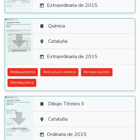
Extraordinaria de 2015

Química


Cataluña

Extraordinaria de 2015

#
estequiometria
#
estructura-atomica
#
enlace-quimico
#
termoquimica
Dibujo Técnico II


Cataluña

Ordinaria de 2015
