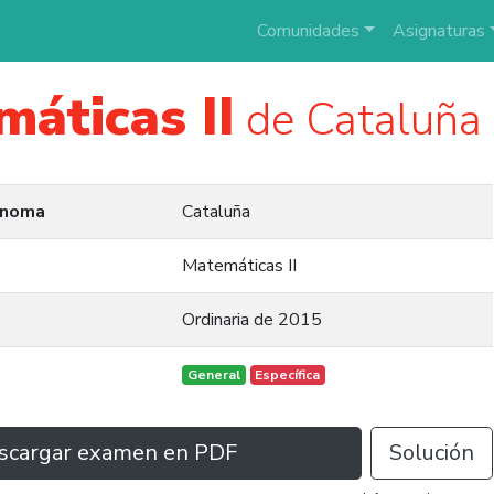
Comunidades
Asignaturas
áticas II
de Cataluña
ónoma
Cataluña
Matemáticas II
Ordinaria de 2015
General
Específica
scargar examen en PDF
Solución