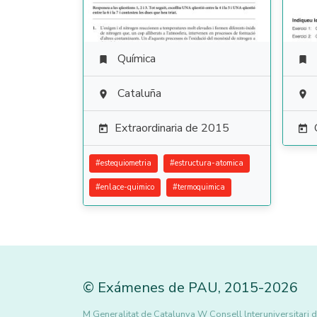
Química


Cataluña


Extraordinaria de 2015


#
estequiometria
#
estructura-atomica
#
enlace-quimico
#
termoquimica
©
Exámenes de PAU
,
2015
-2026
M Generalitat de Catalunya W Consell lnteruniversitari d