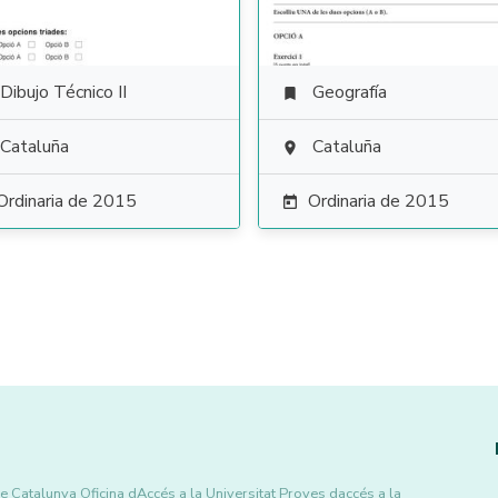
Dibujo Técnico II
Geografía

Cataluña
Cataluña

Ordinaria de 2015
Ordinaria de 2015

e Catalunya Oficina dAccés a la Universitat Proves daccés a la