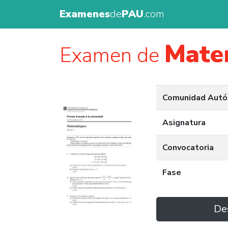
Examenes
de
PAU
.com
Matem
Examen de
Comunidad Aut
Asignatura
Convocatoria
Fase
De