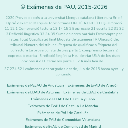
©
Exámenes de PAU
,
2015
-2026
2020 Proves daccés a la universitat Llengua catalana i literatura Srie 4
Opció dexamen Marqueu lopció triada OPCIÓ A OPCIÓ B Qualificació
11 12 1 Comprensió lectora 13 14 15 2 E xpressió 21 escrita 22 31 32
3 Reflexió lingística 33 34 35 Suma de notes parcials Descompte per
faltes Total Qualificació final Etiqueta de lalumnea TR Ubicació del
tribunal Número del tribunal Etiqueta de qualificació Etiqueta del
correctora La prova consta de tres parts 1 comprensió lectora 2
expressió escrita i 3 reflexió lingística Heu de triar UNA de les dues
opcions A o B i ferne les parts 1 i 2 A més heu de …
37.274.621 exámenes descargados desde julio de 2015 hasta ayer... y
contando.
Exámenes de PEvAU de Andalucía
Exámenes de EvAU de Aragón
Exámenes de EBAU de Asturias
Exámenes de EBAU de Cantabria
Exámenes de EBAU de Castilla y León
Exámenes de EvAU de Castilla-La Mancha
Exámenes de PAU de Cataluña
Exámenes de PAU de Comunidad Valenciana
Exámenes de EvAU de Comunidad de Madrid