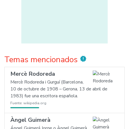
Temas mencionados
new_releases
Mercè Rodoreda
Mercè Rodoreda i Gurguí (Barcelona,
10 de octubre de 1908 – Gerona, 13 de abril de
1983) fue una escritora española.
Fuente:
wikipedia.org
Àngel Guimerà
Ángel Guimerá Jorge o Àngel Guimerà